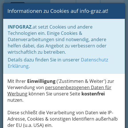
Toggle navi
Suche
Login
Menü
Informationen zu Cookies auf info-graz.at!
Home
Branchen
Gesundheit und Soziales
INFOGRAZ
.at setzt Cookies und andere
Fachärzte und Fachärztinnen
Rheumatologie
Technologien ein. Einige Cookies &
Prim.i.R. Univ.Prof. Dr. Franz
Datenverarbeitungen sind notwendig, andere
Nav
helfen dabei, das Angebot zu verbessern oder
Rainer - Innere Medizin
wirtschaftlich zu betreiben.
Details dazu finden Sie in unserer
Datenschutz
Muchargasse 18 a, 8010 Graz
Erklärung
.
+43 316 384 845
+43 316 381 532
Mit Ihrer
Einwilligung
('Zustimmen & Weiter') zur
Verwendung von
personenbezogenen Daten für
Werbung
können Sie unsere Seite
kostenfrei
nutzen.
Karte
Diese schließt die Verarbeitung von Daten wie IP-
Karte anzeigen
Adresse, Cookies & sonstigen Identifiern außerhalb
der EU (u.a. USA) ein.