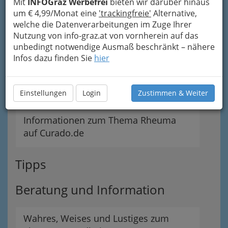
Mit
INFOGraz Werbefrei
bieten wir darüber hinaus
um € 4,99/Monat eine
'trackingfreie'
Alternative,
Arznei besteht ersten Härtetest
welche die Datenverarbeitungen im Zuge Ihrer
Nutzung von info-graz.at von vornherein auf das
Die Psyche leidet mit
unbedingt notwendige Ausmaß beschränkt – nähere
Infos dazu finden Sie
hier
Erfolge mit Gentherapie
Einstellungen
Arthrose - Wie hoch ist Ihr Risiko?
Login
Zustimmen & Weiter
Informationen zum Thema Rheuma
auf Curado.de
Tipps
Beratung und Information
Wahres, Weises und Lustiges zum