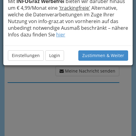
Mit
INFOGraz Werbefrei
bieten wir darüber hinaus
um € 4,99/Monat eine
'trackingfreie'
Alternative,
welche die Datenverarbeitungen im Zuge Ihrer
Nutzung von info-graz.at von vornherein auf das
unbedingt notwendige Ausmaß beschränkt – nähere
Infos dazu finden Sie
hier
Einstellungen
Login
Zustimmen & Weiter
Meine Nachricht senden