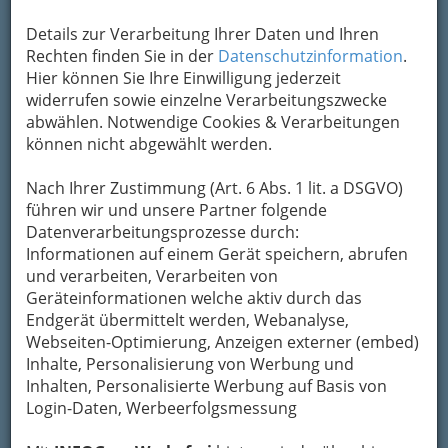
Details zur Verarbeitung Ihrer Daten und Ihren
Kontaktaufnahme
Rechten finden Sie in der
Datenschutzinformation
.
Um die Info-Graz Firmen
vor Spam-Mails zu
Hier können Sie Ihre Einwilligung jederzeit
bewahren
, verwenden wir an dieser Stelle zur
widerrufen sowie einzelne Verarbeitungszwecke
Übermittlung Ihrer Nachricht ein sicheres
abwählen. Notwendige Cookies & Verarbeitungen
Formular. Ihre Nachricht wird nach dem
können nicht abgewählt werden.
Absenden umgehend per Mail an das
Unternehmen Südbahn Museum weitergeleitet.
Nach Ihrer Zustimmung (Art. 6 Abs. 1 lit. a DSGVO)
führen wir und unsere Partner folgende
Mein Name
Datenverarbeitungsprozesse durch:
Informationen auf einem Gerät speichern, abrufen
und verarbeiten, Verarbeiten von
Meine Email Adresse
Geräteinformationen welche aktiv durch das
Endgerät übermittelt werden, Webanalyse,
Webseiten-Optimierung, Anzeigen externer (embed)
Inhalte, Personalisierung von Werbung und
Mein Betreff
Inhalten, Personalisierte Werbung auf Basis von
Login-Daten, Werbeerfolgsmessung
Meine Nachricht