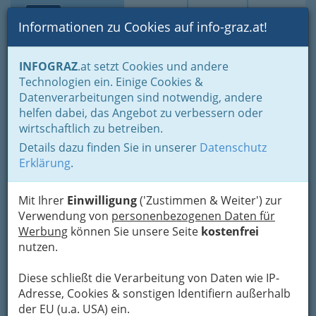
Toggle navi
Suche
Login
Menü
Informationen zu Cookies auf info-graz.at!
Home
Lebens-Guide
Nachwuchs, Eltern - Familien
INFOGRAZ
.at setzt Cookies und andere
Ferien, Freizeit, Kultur für Kinder und Jugendliche
Technologien ein. Einige Cookies &
Trotz Schlechtwetter Spaß mit dem Nachwuchs
Datenverarbeitungen sind notwendig, andere
Südbahn Museum
Nav
helfen dabei, das Angebot zu verbessern oder
wirtschaftlich zu betreiben.
Heizhausgasse 2, 8680 Mürzzuschlag
Details dazu finden Sie in unserer
Datenschutz
+43 3852 2530-326
Erklärung
.
Mit Ihrer
Einwilligung
('Zustimmen & Weiter') zur
Verwendung von
personenbezogenen Daten für
Werbung
können Sie unsere Seite
kostenfrei
nutzen.
Karte
Diese schließt die Verarbeitung von Daten wie IP-
Adresse mit Google Maps anschauen
Adresse, Cookies & sonstigen Identifiern außerhalb
der EU (u.a. USA) ein.