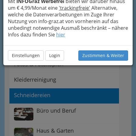
Mit
INFOGraz Werbefrei
bieten wir darüber hinaus
um € 4,99/Monat eine
'trackingfreie'
Alternative,
Auskunfteien - Bonität?
welche die Datenverarbeitungen im Zuge Ihrer
Nutzung von info-graz.at von vornherein auf das
unbedingt notwendige Ausmaß beschränkt – nähere
Beratung - von
Infos dazu finden Sie
hier
Unternehmensberatung bis
zur Lebensberatung
Einstellungen
Login
Zustimmen & Weiter
Fotos & Fotokopien
Kleiderreinigung
Schneidereien
Büro und Beruf
Haus & Garten