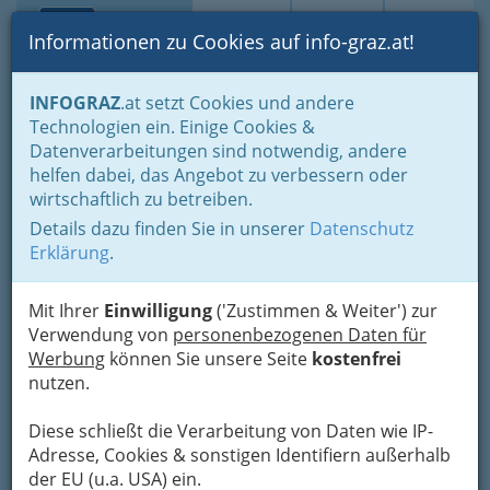
Toggle navi
Suche
Login
Menü
Informationen zu Cookies auf info-graz.at!
Home
Branchen
Dienstleistungen
Schneidereien
INFOGRAZ
.at setzt Cookies und andere
Technologien ein. Einige Cookies &
Needles & Pins
Datenverarbeitungen sind notwendig, andere
helfen dabei, das Angebot zu verbessern oder
Hans-Sachs-Gasse 10, 8010 Graz
wirtschaftlich zu betreiben.
+43 316 814 605
Details dazu finden Sie in unserer
Datenschutz
Erklärung
.
Mit Ihrer
Einwilligung
('Zustimmen & Weiter') zur
Karte
Verwendung von
personenbezogenen Daten für
Werbung
können Sie unsere Seite
kostenfrei
Adresse mit Google Maps anschauen
nutzen.
Diese schließt die Verarbeitung von Daten wie IP-
Adresse, Cookies & sonstigen Identifiern außerhalb
der EU (u.a. USA) ein.