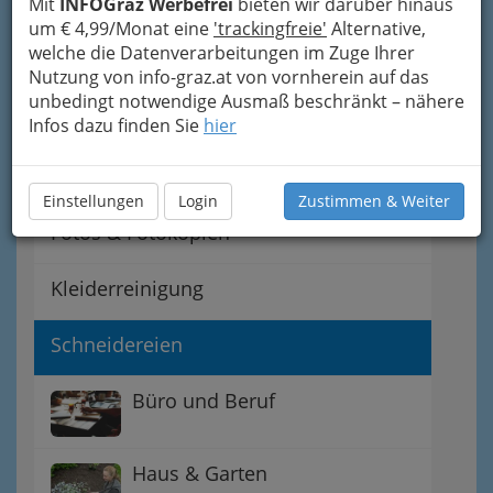
Mit
INFOGraz Werbefrei
bieten wir darüber hinaus
um € 4,99/Monat eine
'trackingfreie'
Alternative,
Auskunfteien - Bonität?
welche die Datenverarbeitungen im Zuge Ihrer
Nutzung von info-graz.at von vornherein auf das
unbedingt notwendige Ausmaß beschränkt – nähere
Beratung - von
Infos dazu finden Sie
hier
Unternehmensberatung bis
zur Lebensberatung
Einstellungen
Login
Zustimmen & Weiter
Fotos & Fotokopien
Kleiderreinigung
Schneidereien
Büro und Beruf
Haus & Garten