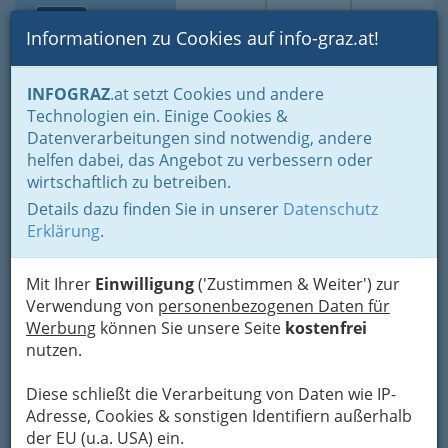
Toggle navi
Suche
Login
Menü
Informationen zu Cookies auf info-graz.at!
Home
Branchen
Dienstleistungen
Schneidereien
INFOGRAZ
.at setzt Cookies und andere
Technologien ein. Einige Cookies &
Alois Grajfoner
Datenverarbeitungen sind notwendig, andere
helfen dabei, das Angebot zu verbessern oder
Schörgelgasse 6, 8010 Graz
wirtschaftlich zu betreiben.
+43 316 827 421
Details dazu finden Sie in unserer
Datenschutz
Erklärung
.
Mit Ihrer
Einwilligung
('Zustimmen & Weiter') zur
Karte
Verwendung von
personenbezogenen Daten für
Werbung
können Sie unsere Seite
kostenfrei
Adresse mit Google Maps anschauen
nutzen.
Diese schließt die Verarbeitung von Daten wie IP-
Adresse, Cookies & sonstigen Identifiern außerhalb
der EU (u.a. USA) ein.