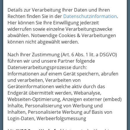
Kontaktaufnahme
Details zur Verarbeitung Ihrer Daten und Ihren
Rechten finden Sie in der
Datenschutzinformation
.
Um die Info-Graz Firmen
vor Spam-Mails zu
Hier können Sie Ihre Einwilligung jederzeit
bewahren
, verwenden wir an dieser Stelle zur
widerrufen sowie einzelne Verarbeitungszwecke
Übermittlung Ihrer Nachricht ein sicheres
abwählen. Notwendige Cookies & Verarbeitungen
Formular. Ihre Nachricht wird nach dem
können nicht abgewählt werden.
Absenden umgehend per Mail an das
Unternehmen Brigitte Lepuschitz weitergeleitet.
Nach Ihrer Zustimmung (Art. 6 Abs. 1 lit. a DSGVO)
Mein Name
führen wir und unsere Partner folgende
Datenverarbeitungsprozesse durch:
Informationen auf einem Gerät speichern, abrufen
und verarbeiten, Verarbeiten von
Meine Email Adresse
Geräteinformationen welche aktiv durch das
Endgerät übermittelt werden, Webanalyse,
Webseiten-Optimierung, Anzeigen externer (embed)
Mein Betreff
Inhalte, Personalisierung von Werbung und
Inhalten, Personalisierte Werbung auf Basis von
Login-Daten, Werbeerfolgsmessung
Meine Nachricht