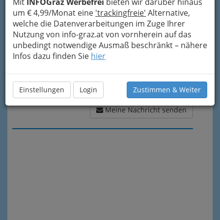
Mit
INFOGraz Werbefrei
bieten wir darüber hinaus
um € 4,99/Monat eine
'trackingfreie'
Alternative,
welche die Datenverarbeitungen im Zuge Ihrer
Nutzung von info-graz.at von vornherein auf das
unbedingt notwendige Ausmaß beschränkt – nähere
Infos dazu finden Sie
hier
Einstellungen
Login
Zustimmen & Weiter
Meine Nachricht senden