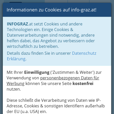
Toggle navi
Suche
Login
Menü
Informationen zu Cookies auf info-graz.at!
Home
Branchen
Freie Berufe
INFOGRAZ
.at setzt Cookies und andere
Steuerberater, Wirtschaftstreuhänder und Bilanzbuchhalter
Technologien ein. Einige Cookies &
selbständige BilanzbuchhalterInnen nach dem BiBuG WKO
Datenverarbeitungen sind notwendig, andere
Brigitte Lepuschitz
Nav
helfen dabei, das Angebot zu verbessern oder
wirtschaftlich zu betreiben.
Leuzenhofgasse 18, 8020 Graz
Details dazu finden Sie in unserer
Datenschutz
+43 316 582 562 - 0
Erklärung
.
+43 316 582 562 - 19
Mit Ihrer
Einwilligung
('Zustimmen & Weiter') zur
Verwendung von
personenbezogenen Daten für
Werbung
können Sie unsere Seite
kostenfrei
Karte
nutzen.
Diese schließt die Verarbeitung von Daten wie IP-
Adresse mit Google Maps anschauen
Adresse, Cookies & sonstigen Identifiern außerhalb
der EU (u.a. USA) ein.