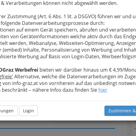
 & Verarbeitungen können nicht abgewählt werden.
rer Zustimmung (Art. 6 Abs. 1 lit. a DSGVO) führen wir und 
T
u bewahren
, verwenden wir an dieser Stelle zur
 folgende Datenverarbeitungsprozesse durch:
Formular. Ihre Nachricht wird nach dem Absenden
tionen auf einem Gerät speichern, abrufen und verarbeiten
N
ilina-Schreiber weitergeleitet.
iten von Geräteinformationen welche aktiv durch das Endg
telt werden, Webanalyse, Webseiten-Optimierung, Anzeige
Meine Nachricht
r (embed) Inhalte, Personalisierung von Werbung und Inhal
lisierte Werbung auf Basis von Login-Daten, Werbeerfolg
OGraz Werbefrei
bieten wir darüber hinaus um € 4,99/Mona
gfreie'
Alternative, welche die Datenverarbeitungen im Zuge
 von info-graz.at von vornherein auf das unbedingt notwen
beschränkt – nähere Infos dazu finden Sie
hier
llungen
Login
Zustimmen &
Meine Nachricht senden