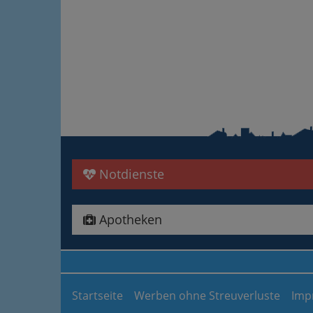
Notdienste
Apotheken
Startseite
Werben ohne Streuverluste
Imp