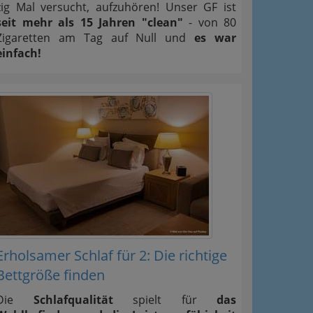
zig Mal versucht, aufzuhören! Unser GF ist
seit mehr als 15 Jahren "clean"
- von 80
Zigaretten am Tag auf Null und
es war
einfach!
Erholsamer Schlaf für 2: Die richtige
Bettgröße finden
Die
Schlafqualität
spielt für
das