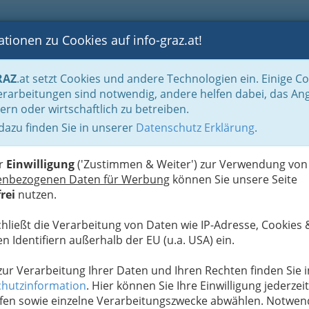
tionen zu Cookies auf info-graz.at!
B
F
G
B
GEN
LOGS
OTOS
ASTRONOMIE
RANCHEN
RAZ
.at setzt Cookies und andere Technologien ein. Einige C
aftstreuhänder und Bilanzbuchhalter
selbständige BilanzbuchhalterInnen n
rarbeitungen sind notwendig, andere helfen dabei, das An
ern oder wirtschaftlich zu betreiben.
 dazu finden Sie in unserer
Datenschutz Erklärung
.
N
er
Einwilligung
('Zustimmen & Weiter') zur Verwendung von
enbezogenen Daten für Werbung
können Sie unsere Seite
rei
nutzen.
chließt die Verarbeitung von Daten wie IP-Adresse, Cookies 
n Identifiern außerhalb der EU (u.a. USA) ein.
 zur Verarbeitung Ihrer Daten und Ihren Rechten finden Sie i
hutzinformation
. Hier können Sie Ihre Einwilligung jederzeit
fen sowie einzelne Verarbeitungszwecke abwählen. Notwen