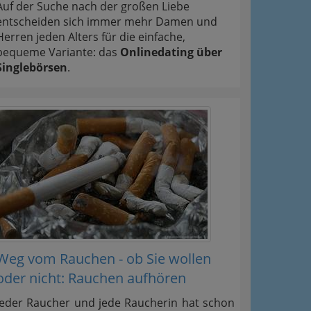
Auf der Suche nach der großen Liebe
entscheiden sich immer mehr Damen und
Herren jeden Alters für die einfache,
bequeme Variante: das
Onlinedating über
Singlebörsen
.
Weg vom Rauchen - ob Sie wollen
oder nicht: Rauchen aufhören
Jeder Raucher und jede Raucherin hat schon