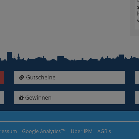
Gutscheine
Gewinnen
ressum
Google Analytics™
Über IPM
AGB's