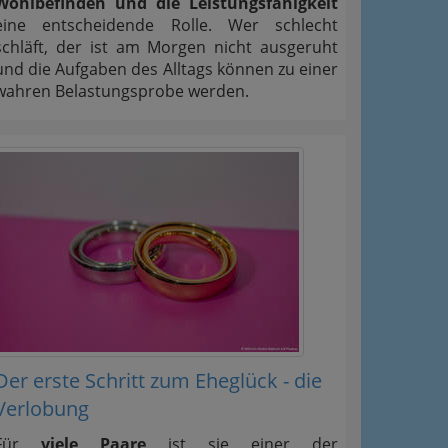
Wohlbefinden und die Leistungsfähigkeit
eine entscheidende Rolle. Wer schlecht
schläft, der ist am Morgen nicht ausgeruht
und die Aufgaben des Alltags können zu einer
wahren Belastungsprobe werden.
Der erste Schritt zum Eheglück - die
Verlobung
Für
viele Paare
ist sie einer der