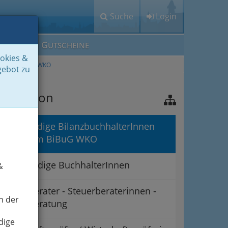
Suche
Login
M
G
EIN IG
UTSCHEINE
ookies &
ach dem BiBuG WKO
gebot zu
avigation
selbständige BilanzbuchhalterInnen
nach dem BiBuG WKO
Selbständige BuchhalterInnen
&
Steuerberater - Steuerberaterinnen -
n der
Steuerberatung
dige