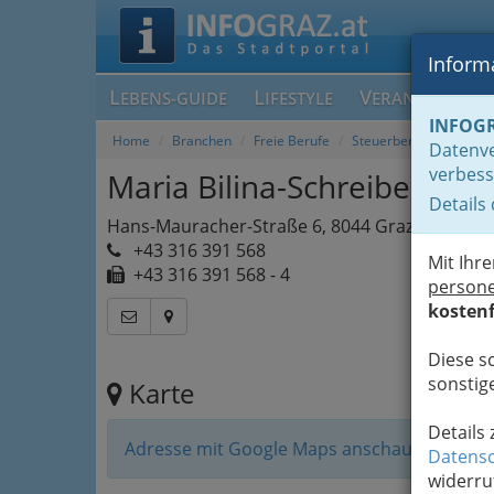
Informa
L
L
V
EBENS-GUIDE
IFESTYLE
ERANSTALTUN
INFOG
Home
Branchen
Freie Berufe
Steuerberater, Wirtsch
Datenve
verbess
Maria Bilina-Schreiber
Details
Hans-Mauracher-Straße 6, 8044 Graz
+43 316 391 568
Mit Ihr
+43 316 391 568 - 4
person
kostenf
Diese s
sonstige
Karte
Details
Adresse mit Google Maps anschauen
Datensc
widerru