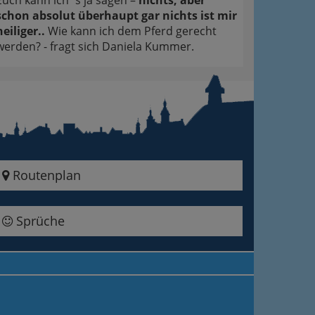
Euch kann ich´s ja sagen –
nichts, aber
schon absolut überhaupt gar nichts ist mir
heiliger..
Wie kann ich dem Pferd gerecht
werden? - fragt sich Daniela Kummer.
Routenplan
Sprüche