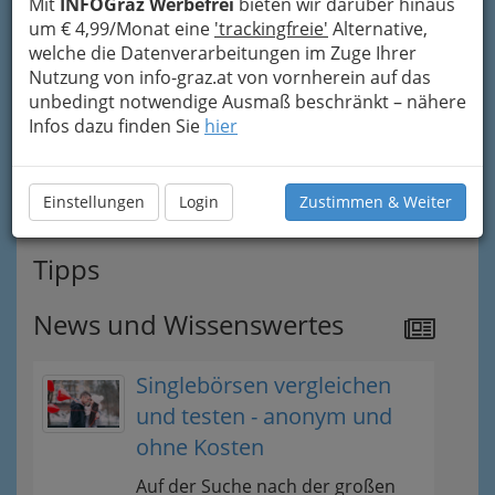
nach dem BiBuG WKO
Mit
INFOGraz Werbefrei
bieten wir darüber hinaus
um € 4,99/Monat eine
'trackingfreie'
Alternative,
welche die Datenverarbeitungen im Zuge Ihrer
Selbständige BuchhalterInnen
Nutzung von info-graz.at von vornherein auf das
unbedingt notwendige Ausmaß beschränkt – nähere
Steuerberater - Steuerberaterinnen -
Infos dazu finden Sie
hier
Steuerberatung
Wirtschaftsprüfer / Wirtschaftsprüferin
Einstellungen
Login
Zustimmen & Weiter
Tipps
News und Wissenswertes
Singlebörsen vergleichen
und testen - anonym und
ohne Kosten
Auf der Suche nach der großen