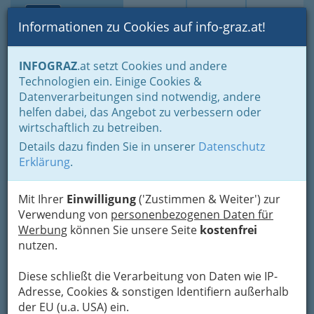
Toggle navi
Suche
Login
Menü
Informationen zu Cookies auf info-graz.at!
Home
Branchen
Freie Berufe
INFOGRAZ
.at setzt Cookies und andere
Steuerberater, Wirtschaftstreuhänder und Bilanzbuchhalter
Technologien ein. Einige Cookies &
selbständige BilanzbuchhalterInnen nach dem BiBuG WKO
Datenverarbeitungen sind notwendig, andere
Katharina Ranftl
Nav
helfen dabei, das Angebot zu verbessern oder
wirtschaftlich zu betreiben.
Mauergasse 23, 8020 Graz
Details dazu finden Sie in unserer
Datenschutz
Erklärung
.
Mit Ihrer
Einwilligung
('Zustimmen & Weiter') zur
Karte
Verwendung von
personenbezogenen Daten für
Werbung
können Sie unsere Seite
kostenfrei
nutzen.
Adresse mit Google Maps anschauen
Diese schließt die Verarbeitung von Daten wie IP-
Adresse, Cookies & sonstigen Identifiern außerhalb
der EU (u.a. USA) ein.