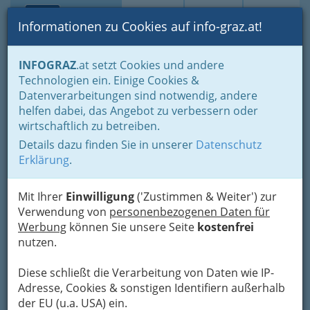
Toggle navi
Suche
Login
Menü
Informationen zu Cookies auf info-graz.at!
Home
Lebens-Guide
Partnerschaft & Familie
INFOGRAZ
.at setzt Cookies und andere
'best ager' - Senioren in Graz und Umgebung
Technologien ein. Einige Cookies &
50plus Treff oder Seniorenclub - ältere Menschen sind sehr aktiv
Datenverarbeitungen sind notwendig, andere
helfen dabei, das Angebot zu verbessern oder
Inkontinenzauflagen:
wirtschaftlich zu betreiben.
Lebensqualität Betroffener
Details dazu finden Sie in unserer
Datenschutz
Erklärung
.
nachhaltig verbessern -
mehr Sicherheit im Alltag
Mit Ihrer
Einwilligung
('Zustimmen & Weiter') zur
Verwendung von
personenbezogenen Daten für
Eine
hochwertige Inkontinenzauflage
kann die
Werbung
können Sie unsere Seite
kostenfrei
Lebensqualität Betroffener nachhaltig
nutzen.
verbessern und für mehr Sicherheit im Alltag
sorgen.
Diese schließt die Verarbeitung von Daten wie IP-
Adresse, Cookies & sonstigen Identifiern außerhalb
der EU (u.a. USA) ein.