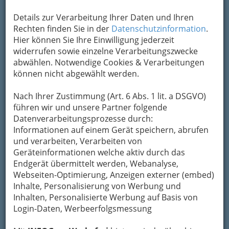
Details zur Verarbeitung Ihrer Daten und Ihren
Rechten finden Sie in der
Datenschutzinformation
.
Hier können Sie Ihre Einwilligung jederzeit
widerrufen sowie einzelne Verarbeitungszwecke
abwählen. Notwendige Cookies & Verarbeitungen
können nicht abgewählt werden.
Nach Ihrer Zustimmung (Art. 6 Abs. 1 lit. a DSGVO)
führen wir und unsere Partner folgende
Tagsüber sorgen sie für
maximale Diskretion
,
Datenverarbeitungsprozesse durch:
können aber auch in Form einer
Informationen auf einem Gerät speichern, abrufen
Bettschutzeinlage
erleichternd sein. Nicht nur
und verarbeiten, Verarbeiten von
auf Matratzen, sondern auch für Polstermöbel
Geräteinformationen welche aktiv durch das
oder Rollstühle lassen sie sich verwenden. Für
Endgerät übermittelt werden, Webanalyse,
Betroffene gibt es dabei unterschiedliche
Webseiten-Optimierung, Anzeigen externer (embed)
Produkte zur Auswahl, wie zum Beispiel
Einmal-
Inhalte, Personalisierung von Werbung und
Auflagen
oder auch waschbare, mehrfach
Inhalten, Personalisierte Werbung auf Basis von
verwendbare Betteinlagen.
Login-Daten, Werbeerfolgsmessung
Inkontinenzauflagen für