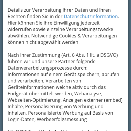
Kontaktaufnahme
Details zur Verarbeitung Ihrer Daten und Ihren
Rechten finden Sie in der
Datenschutzinformation
.
Um die Info-Graz Firmen
vor Spam-Mails zu
Hier können Sie Ihre Einwilligung jederzeit
bewahren
, verwenden wir an dieser Stelle zur
widerrufen sowie einzelne Verarbeitungszwecke
Übermittlung Ihrer Nachricht ein sicheres
abwählen. Notwendige Cookies & Verarbeitungen
Formular. Ihre Nachricht wird nach dem
können nicht abgewählt werden.
Absenden umgehend per Mail an das
Unternehmen Graßberger Karl Heinz Ing.
Nach Ihrer Zustimmung (Art. 6 Abs. 1 lit. a DSGVO)
weitergeleitet.
führen wir und unsere Partner folgende
Mein Name
Datenverarbeitungsprozesse durch:
Informationen auf einem Gerät speichern, abrufen
und verarbeiten, Verarbeiten von
Geräteinformationen welche aktiv durch das
Meine Email Adresse
Endgerät übermittelt werden, Webanalyse,
Webseiten-Optimierung, Anzeigen externer (embed)
Inhalte, Personalisierung von Werbung und
Mein Betreff
Inhalten, Personalisierte Werbung auf Basis von
Login-Daten, Werbeerfolgsmessung