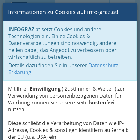
Toggle navi
Suche
Login
Menü
Informationen zu Cookies auf info-graz.at!
Home
Branchen
Gewerbe, Handwerk, Banken
INFOGRAZ
.at setzt Cookies und andere
Information und Consulting
Technische Büros - Ingenieurbüros
Technologien ein. Einige Cookies &
Sonstige Fachgebiete Techn. Büros
Datenverarbeitungen sind notwendig, andere
Graßberger Karl Heinz Ing.
Nav
helfen dabei, das Angebot zu verbessern oder
wirtschaftlich zu betreiben.
Andritzer Reichsstraße 18, 8045 Graz-Andritz
Details dazu finden Sie in unserer
Datenschutz
+43 316 694 680
Erklärung
.
+43 316 694 680
Mit Ihrer
Einwilligung
('Zustimmen & Weiter') zur
Verwendung von
personenbezogenen Daten für
Werbung
können Sie unsere Seite
kostenfrei
Karte
nutzen.
Diese schließt die Verarbeitung von Daten wie IP-
Adresse mit Google Maps anschauen
Adresse, Cookies & sonstigen Identifiern außerhalb
der EU (u.a. USA) ein.