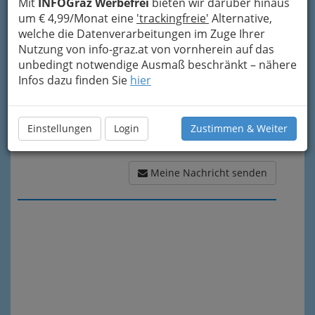
Mit
INFOGraz Werbefrei
bieten wir darüber hinaus
Meine Nachricht
um € 4,99/Monat eine
'trackingfreie'
Alternative,
welche die Datenverarbeitungen im Zuge Ihrer
Nutzung von info-graz.at von vornherein auf das
unbedingt notwendige Ausmaß beschränkt – nähere
Infos dazu finden Sie
hier
Einstellungen
Login
Zustimmen & Weiter
Meine Nachricht senden