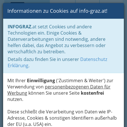
Toggle navi
Suche
Login
Menü
Informationen zu Cookies auf info-graz.at!
Home
Branchen
Gewerbe, Handwerk, Banken
INFOGRAZ
.at setzt Cookies und andere
Information und Consulting
Technische Büros - Ingenieurbüros
Technologien ein. Einige Cookies &
Sonstige Fachgebiete Techn. Büros
Datenverarbeitungen sind notwendig, andere
Ivanovic Dragan
Nav
helfen dabei, das Angebot zu verbessern oder
wirtschaftlich zu betreiben.
Uhlandgasse 7 /14, 8010 Graz
Details dazu finden Sie in unserer
Datenschutz
Erklärung
.
Mit Ihrer
Einwilligung
('Zustimmen & Weiter') zur
Karte
Verwendung von
personenbezogenen Daten für
Werbung
können Sie unsere Seite
kostenfrei
nutzen.
Adresse mit Google Maps anschauen
Diese schließt die Verarbeitung von Daten wie IP-
Adresse, Cookies & sonstigen Identifiern außerhalb
der EU (u.a. USA) ein.