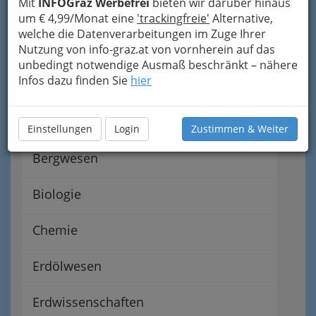
Mit
INFOGraz Werbefrei
bieten wir darüber hinaus
um € 4,99/Monat eine
'trackingfreie'
Alternative,
Installationstechnik in Graz
welche die Datenverarbeitungen im Zuge Ihrer
und Graz Umgebung
Nutzung von info-graz.at von vornherein auf das
unbedingt notwendige Ausmaß beschränkt – nähere
Infos dazu finden Sie
hier
Bauphysiker und Bauphysikerin
Bautechnik
Einstellungen
Login
Zustimmen & Weiter
Bergwesen
Biologie
Chemie
Erdölwesen
Erdwissenschaften