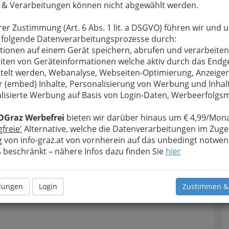
 & Verarbeitungen können nicht abgewählt werden.
rer Zustimmung (Art. 6 Abs. 1 lit. a DSGVO) führen wir und 
 folgende Datenverarbeitungsprozesse durch:
tionen auf einem Gerät speichern, abrufen und verarbeiten
iten von Geräteinformationen welche aktiv durch das Endg
telt werden, Webanalyse, Webseiten-Optimierung, Anzeige
r (embed) Inhalte, Personalisierung von Werbung und Inhal
lisierte Werbung auf Basis von Login-Daten, Werbeerfolg
OGraz Werbefrei
bieten wir darüber hinaus um € 4,99/Mona
gfreie'
Alternative, welche die Datenverarbeitungen im Zuge
 von info-graz.at von vornherein auf das unbedingt notwen
beschränkt – nähere Infos dazu finden Sie
hier
llungen
Login
Zustimmen &