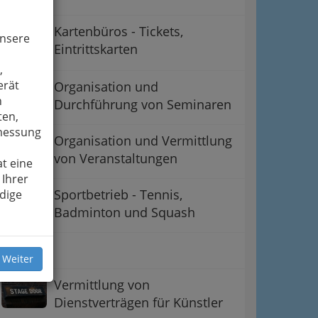
Kartenbüros - Tickets,
unsere
Eintrittskarten
,
erät
Organisation und
n
Durchführung von Seminaren
ten,
smessung
Organisation und Vermittlung
von Veranstaltungen
t eine
 Ihrer
Sportbetrieb - Tennis,
dige
Badminton und Squash
Tanzen
 Weiter
Vermittlung von
Dienstverträgen für Künstler