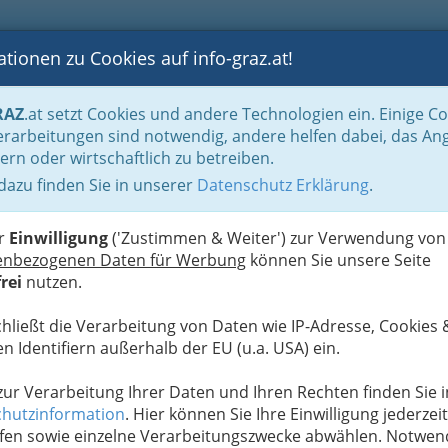
tionen zu Cookies auf info-graz.at!
B
F
G
B
GEN
LOGS
OTOS
ASTRONOMIE
RANCHEN
RAZ
.at setzt Cookies und andere Technologien ein. Einige C
eitbetriebe
Spielsalons / Spielstube
rarbeitungen sind notwendig, andere helfen dabei, das An
ern oder wirtschaftlich zu betreiben.
uture GmbH
 dazu finden Sie in unserer
Datenschutz Erklärung
.
F
er
Einwilligung
('Zustimmen & Weiter') zur Verwendung von
enbezogenen Daten für Werbung
können Sie unsere Seite
rei
nutzen.
chließt die Verarbeitung von Daten wie IP-Adresse, Cookies 
n Identifiern außerhalb der EU (u.a. USA) ein.
 zur Verarbeitung Ihrer Daten und Ihren Rechten finden Sie i
hutzinformation
. Hier können Sie Ihre Einwilligung jederzeit
fen sowie einzelne Verarbeitungszwecke abwählen. Notwen