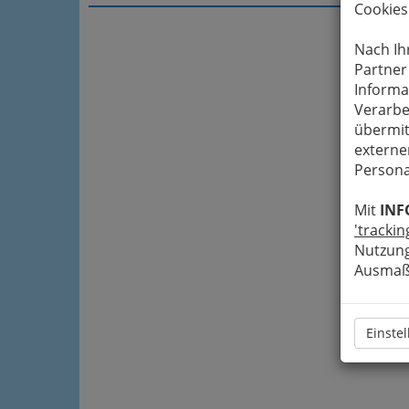
Cookies
Nach Ih
Partner
Informa
Verarbe
übermit
externe
Persona
Mit
INF
'trackin
Nutzung
Ausmaß 
Einste