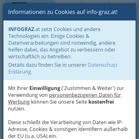
Toggle navi
Suche
Login
Menü
Informationen zu Cookies auf info-graz.at!
Home
Veranstaltungen
Sport & Freizeit
Sportereignisse
INFOGRAZ
.at setzt Cookies und andere
Technologien ein. Einige Cookies &
Nav
Datenverarbeitungen sind notwendig, andere
Sportereignisse und
helfen dabei, das Angebot zu verbessern oder
Sportevents in Graz bzw.
wirtschaftlich zu betreiben.
der Steiermark
Details dazu finden Sie in unserer
Datenschutz
Erklärung
.
Mit Ihrer
Einwilligung
('Zustimmen & Weiter') zur
Verwendung von
personenbezogenen Daten für
Werbung
können Sie unsere Seite
kostenfrei
nutzen.
Diese schließt die Verarbeitung von Daten wie IP-
Adresse, Cookies & sonstigen Identifiern außerhalb
der EU (u.a. USA) ein.