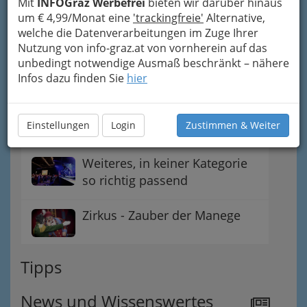
Mit
INFOGraz Werbefrei
bieten wir darüber hinaus
um € 4,99/Monat eine
'trackingfreie'
Alternative,
Kulinarische Highlights
welche die Datenverarbeitungen im Zuge Ihrer
Nutzung von info-graz.at von vornherein auf das
unbedingt notwendige Ausmaß beschränkt – nähere
Sportereignisse
Infos dazu finden Sie
hier
Wellness & Fitness
Einstellungen
Login
Zustimmen & Weiter
Weiteres, in keiner Kategorie
so richtig passend
Zirkus - Zauber der Manege
Tipps
News und Wissenswertes