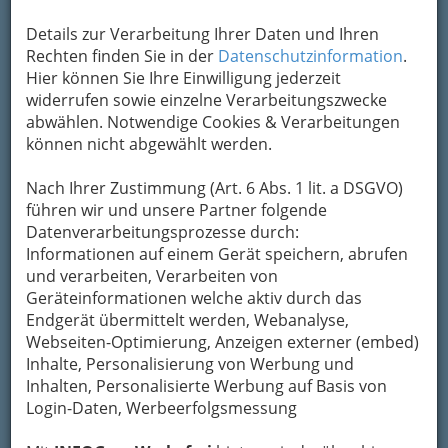
Kinowelt? Totgesagte leben
länger!
Details zur Verarbeitung Ihrer Daten und Ihren
Rechten finden Sie in der
Datenschutzinformation
.
Hier können Sie Ihre Einwilligung jederzeit
widerrufen sowie einzelne Verarbeitungszwecke
abwählen. Notwendige Cookies & Verarbeitungen
können nicht abgewählt werden.
Nach Ihrer Zustimmung (Art. 6 Abs. 1 lit. a DSGVO)
führen wir und unsere Partner folgende
Datenverarbeitungsprozesse durch:
Informationen auf einem Gerät speichern, abrufen
und verarbeiten, Verarbeiten von
Geräteinformationen welche aktiv durch das
Endgerät übermittelt werden, Webanalyse,
Webseiten-Optimierung, Anzeigen externer (embed)
Manche Weisheiten und Sprüche sind sehr wahr!
Inhalte, Personalisierung von Werbung und
‚Totgesagte leben länger‘.
Inhalten, Personalisierte Werbung auf Basis von
Lassen Sie sich von uns in die Welt der
Login-Daten, Werbeerfolgsmessung
Filme sowie der elektronischen,