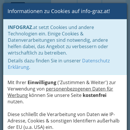
Toggle navi
Suche
Login
Menü
Informationen zu Cookies auf info-graz.at!
Home
Veranstaltungen
Sport & Freizeit
INFOGRAZ
.at setzt Cookies und andere
Film und Neue Medien
Technologien ein. Einige Cookies &
Datenverarbeitungen sind notwendig, andere
Film und Neue Medien in
helfen dabei, das Angebot zu verbessern oder
wirtschaftlich zu betreiben.
Graz und Graz-Umgebung /
Details dazu finden Sie in unserer
Datenschutz
in der Steiermark
Erklärung
.
Die Stadt Graz vereint
beste Unterhaltung
und
Mit Ihrer
Einwilligung
('Zustimmen & Weiter') zur
charismatische Locations
. Von uns erfahren
Verwendung von
personenbezogenen Daten für
Sie stets aktuell, wann welche Veranstaltung
Werbung
können Sie unsere Seite
kostenfrei
stattfindet. So können Sie im Voraus planen, wie
nutzen.
Sie Ihre Freizeitgestaltung mit einem Ausflug in
die Stadt Graz bereichern.
Diese schließt die Verarbeitung von Daten wie IP-
Adresse, Cookies & sonstigen Identifiern außerhalb
Renaissance der klassischen
der EU (u.a. USA) ein.