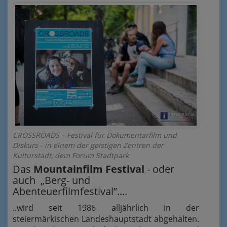
CROSSROADS – Festival für Dokumentarfilm und
Diskurs - in einem der geistigen Zentren der
Kulturstadt, dem Forum Stadtpark
Das
Mountainfilm Festival
- oder
auch „Berg- und
Abenteuerfilmfestival”....
..wird seit 1986 alljährlich in der
steiermärkischen Landeshauptstadt abgehalten.