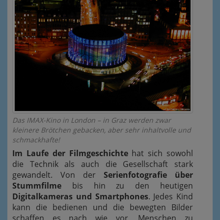
Das IMAX-Kino in London – in Graz werden zwar
kleinere Brötchen gebacken, aber sehr inhaltvolle und
schmackhafte!
Im Laufe der Filmgeschichte
hat sich sowohl
die Technik als auch die Gesellschaft stark
gewandelt. Von der
Serienfotografie über
Stummfilme
bis hin zu den heutigen
Digitalkameras und Smartphones
. Jedes Kind
kann die bedienen und die bewegten Bilder
schaffen es nach wie vor, Menschen zu