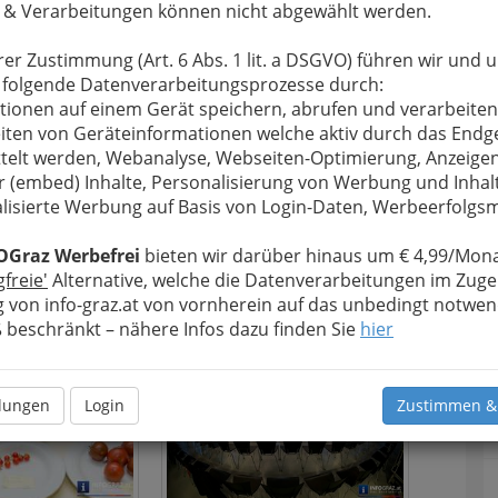
 & Verarbeitungen können nicht abgewählt werden.
ggarten
oder
nderspielplatz
rer Zustimmung (Art. 6 Abs. 1 lit. a DSGVO) führen wir und 
Ein Klick auf das Foto zeigt Ihnen wie
 folgende Datenverarbeitungsprozesse durch:
ark ist ein 2.
‚lauschig‘ es im Parkhaus tagsüber
tionen auf einem Gerät speichern, abrufen und verarbeiten
ist.
iten von Geräteinformationen welche aktiv durch das Endg
telt werden, Webanalyse, Webseiten-Optimierung, Anzeige
r (embed) Inhalte, Personalisierung von Werbung und Inhal
lisierte Werbung auf Basis von Login-Daten, Werbeerfolg
OGraz Werbefrei
bieten wir darüber hinaus um € 4,99/Mona
gfreie'
Alternative, welche die Datenverarbeitungen im Zuge
 von info-graz.at von vornherein auf das unbedingt notwen
beschränkt – nähere Infos dazu finden Sie
hier
llungen
Login
Zustimmen &