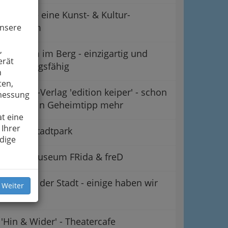
CuntRa – eine Kunst- & Kultur-
Plattform
unsere
,
Der Dom im Berg - einzigartig und
erät
wandlungsfähig
n
ten,
Literatur-Verlag 'edition keiper' - schon
smessung
lange kein Geheimtipp mehr
t eine
 Ihrer
Forum Stadtpark
dige
Kindermuseum FRida & freD
Galerien der Stadt - einige haben wir
 Weiter
'einzeln'
'Hin & Wider' - Theatercafe