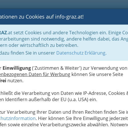
tionen zu Cookies auf info-graz.at!
B
F
G
B
GEN
LOGS
OTOS
ASTRONOMIE
RANCHEN
RAZ
.at setzt Cookies und andere Technologien ein. Einige C
rk und Parkhouse
rarbeitungen sind notwendig, andere helfen dabei, das An
ern oder wirtschaftlich zu betreiben.
 dazu finden Sie in unserer
Datenschutz Erklärung
.
W
use und das bekannte Forum
er
Einwilligung
('Zustimmen & Weiter') zur Verwendung von
enbezogenen Daten für Werbung
können Sie unsere Seite
austausch - Bilder aus dem
rei
nutzen.
chließt die Verarbeitung von Daten wie IP-Adresse, Cookies 
n Graz
bietet
n Identifiern außerhalb der EU (u.a. USA) ein.
same Stunden
 zur Verarbeitung Ihrer Daten und Ihren Rechten finden Sie i
hutzinformation
. Hier können Sie Ihre Einwilligung jederzeit
e Besucher auf
fen sowie einzelne Verarbeitungszwecke abwählen. Notwen
em Getränk im