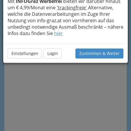
deren Bilder zu werden. Feiern oder Kultur
Mit
INFOGraz Werbefrei
bieten wir darüber hinaus
genießen - hier kann man beides optimal.
um € 4,99/Monat eine
'trackingfreie'
Alternative,
welche die Datenverarbeitungen im Zuge Ihrer
Nach den
einzelnen Alben
(jeweils eine
Nutzung von info-graz.at von vornherein auf das
Veranstaltung) gibt es noch mehr Informationen
unbedingt notwendige Ausmaß beschränkt – nähere
zu dieser speziellen und begehrten Location.
Infos dazu finden Sie
hier
Bilder aus dem Garten
oder den
Räumlichkeiten dieser Grazer Institution.
Diese können Sie auch direkt über das „Info-
Einstellungen
Login
Zustimmen & Weiter
Icon“
rechts oben erreichen.