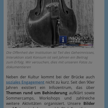
Die Offenheit der Institution ist Teil des Geheimnisses,
Interaktion statt Konsum ist seit Jahren ein Beitrag
zum Erfolg. Wir versuchen, dies mit unseren Fotos zu
dokumentieren
Neben der Kultur kommt bei der Brücke auch
soziales Engagement
nicht zu kurz. Seit den 90er
Jahren existiert ein Infozentrum, das über
Themen rund um Behinderung
aufklärt sowie
Sommercamps, Workshops und zahlreiche
weitere Aktivitäten organisiert. Unsere
Bilder