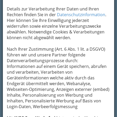
Details zur Verarbeitung Ihrer Daten und Ihren
Rechten finden Sie in der
Datenschutzinformation
.
Hier können Sie Ihre Einwilligung jederzeit
widerrufen sowie einzelne Verarbeitungszwecke
abwählen. Notwendige Cookies & Verarbeitungen
können nicht abgewählt werden.
Nach Ihrer Zustimmung (Art. 6 Abs. 1 lit. a DSGVO)
führen wir und unsere Partner folgende
Für das Engagement der Brücke-Mitarbeiter und die
Datenverarbeitungsprozesse durch:
Atmosphäre, die sie dem Publikum und ihren
Informationen auf einem Gerät speichern, abrufen
‚Schützlingen‘ entstehen lassen, kann kein
und verarbeiten, Verarbeiten von
Trommelwirbel laut genug sein!
Geräteinformationen welche aktiv durch das
Endgerät übermittelt werden, Webanalyse,
Eventfotos, Veranstaltungsbilder aus
Webseiten-Optimierung, Anzeigen externer (embed)
der Brücke:
Inhalte, Personalisierung von Werbung und
Erinnerung für die einen und die anderen
Inhalten, Personalisierte Werbung auf Basis von
versuchen das nächste Mal ein schönes Motiv
Login-Daten, Werbeerfolgsmessung
für unsere Fotografen und Fotografinnen und