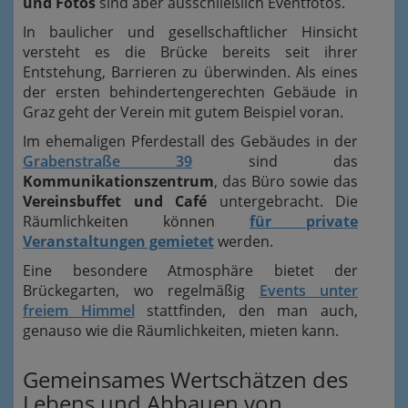
und Fotos
sind aber ausschließlich Eventfotos.
In baulicher und gesellschaftlicher Hinsicht
versteht es die Brücke bereits seit ihrer
Entstehung, Barrieren zu überwinden. Als eines
der ersten behindertengerechten Gebäude in
Graz geht der Verein mit gutem Beispiel voran.
Im ehemaligen Pferdestall des Gebäudes in der
Grabenstraße 39
sind das
Kommunikationszentrum
, das Büro sowie das
Vereinsbuffet und Café
untergebracht. Die
Räumlichkeiten können
für private
Veranstaltungen gemietet
werden.
Eine besondere Atmosphäre bietet der
Brückegarten, wo regelmäßig
Events unter
freiem Himmel
stattfinden, den man auch,
genauso wie die Räumlichkeiten, mieten kann.
Gemeinsames Wertschätzen des
Lebens und Abbauen von