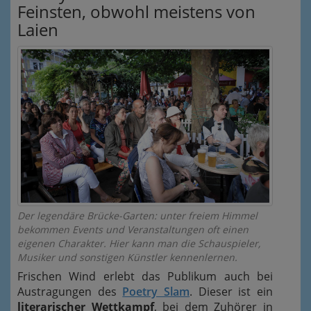
Feinsten, obwohl meistens von
Laien
Der legendäre Brücke-Garten: unter freiem Himmel
bekommen Events und Veranstaltungen oft einen
eigenen Charakter. Hier kann man die Schauspieler,
Musiker und sonstigen Künstler kennenlernen.
Frischen Wind erlebt das Publikum auch bei
Austragungen des
Poetry Slam
. Dieser ist ein
literarischer Wettkampf
, bei dem Zuhörer in