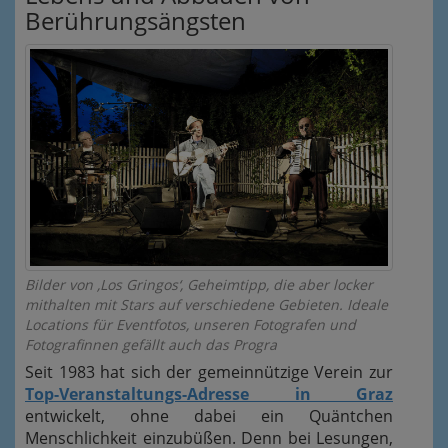
Berührungsängsten
Bilder von ‚Los Gringos‘, Geheimtipp, die aber locker
mithalten mit Stars auf verschiedene Gebieten. Ideale
Locations für Eventfotos, unseren Fotografen und
Fotografinnen gefällt auch das Progra
Seit 1983 hat sich der gemeinnützige Verein zur
Top-Veranstaltungs-Adresse in Graz
entwickelt, ohne dabei ein Quäntchen
Menschlichkeit einzubüßen. Denn bei Lesungen,