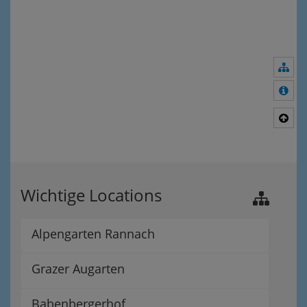
Nav
Meh
Nac
Wichtige Locations
Alpengarten Rannach
Grazer Augarten
Babenbergerhof