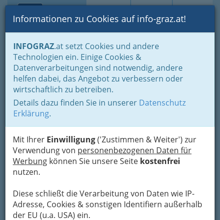
Toggle navi
Suche
Login
Menü
Informationen zu Cookies auf info-graz.at!
Home
Fotos
Nach Locations gruppiert
INFOGRAZ
.at setzt Cookies und andere
Verein „Die Brücke“ - gemeinnützig und kulturell engagiert
Technologien ein. Einige Cookies &
Datenverarbeitungen sind notwendig, andere
Bilder, Fotos vom perfekten
helfen dabei, das Angebot zu verbessern oder
wirtschaftlich zu betreiben.
Veranstaltungsort in Graz –
Details dazu finden Sie in unserer
Datenschutz
‚Die Brücke‘ – Eventfotos
Erklärung
.
von Feiern und Kultur
Mit Ihrer
Einwilligung
('Zustimmen & Weiter') zur
Verwendung von
personenbezogenen Daten für
Die Brücke: ein sozio-kultureller
Werbung
können Sie unsere Seite
kostenfrei
Erfolg - dort machen wir gerne
nutzen.
Fotos, fühlen uns ein wenig zu
Hause
Diese schließt die Verarbeitung von Daten wie IP-
Adresse, Cookies & sonstigen Identifiern außerhalb
der EU (u.a. USA) ein.