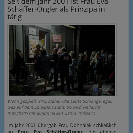
Seit dem Jahr 2001 ist Frau Eva
Schäffer-Orgler als Prinzipalin
tätig
Wenn gespielt wird, stehen die Leute Schlange, egal,
was auf dem Spielplan steht. So wird vielleicht
manche(r) mit einem neuen Genre ‚infiziert‘.
Im Jahr 2001 übergab Frau Dohnalek schließlich
an
Frau Eva Schäffer-Orgler
, die ebenso