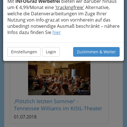
Mit
INFOGraz Werbefrei
bieten wir darüber hinaus
um € 4,99/Monat eine
'trackingfreie'
Alternative,
welche die Datenverarbeitungen im Zuge Ihrer
Nutzung von info-graz.at von vornherein auf das
unbedingt notwendige Ausmaß beschränkt – nähere
Infos dazu finden Sie
hier
Einstellungen
Login
Zustimmen & Weiter
‚Plötzlich letzten Sommer‘ -
Tennessee Williams im KiStL-Theater
01.07.2018