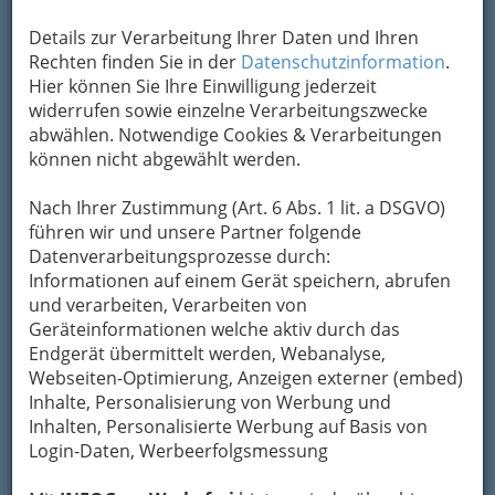
Details zur Verarbeitung Ihrer Daten und Ihren
Rechten finden Sie in der
Datenschutzinformation
.
Hier können Sie Ihre Einwilligung jederzeit
widerrufen sowie einzelne Verarbeitungszwecke
abwählen. Notwendige Cookies & Verarbeitungen
können nicht abgewählt werden.
Nach Ihrer Zustimmung (Art. 6 Abs. 1 lit. a DSGVO)
Man kann das KiStL natürlich auch wie ein Kistl
führen wir und unsere Partner folgende
fotografieren – es hat dennoch Charme.
Datenverarbeitungsprozesse durch:
Das KiStL lebt von einer erfolgreichen
Informationen auf einem Gerät speichern, abrufen
Kombination aus Laienschauspielern
und verarbeiten, Verarbeiten von
und Darstellern mit professioneller
Geräteinformationen welche aktiv durch das
Schauspielausbildung.
Endgerät übermittelt werden, Webanalyse,
Webseiten-Optimierung, Anzeigen externer (embed)
Wenn man zum ersten Mal den Namen „KiStl“
Inhalte, Personalisierung von Werbung und
hört, wird man vermutlich an vieles denken,
Inhalten, Personalisierte Werbung auf Basis von
aber nicht primär an ein Hinterhoftheater.
Login-Daten, Werbeerfolgsmessung
Wobei Hinterhoftheater leicht abschätzig klingt
und damit
dem KiStL sicher nicht gerecht wird
.