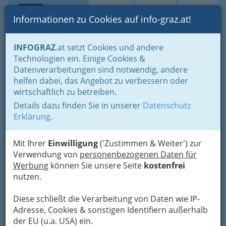
Toggle navi
Suche
Login
Menü
Informationen zu Cookies auf info-graz.at!
Home
Fotos
Nach Locations gruppiert
INFOGRAZ
.at setzt Cookies und andere
KiStL – Komödianten in St. Leonhard: Geheimtipp im romantischen
Technologien ein. Einige Cookies &
Hinterhof
Datenverarbeitungen sind notwendig, andere
helfen dabei, das Angebot zu verbessern oder
KiStL – Komödianten in St.
wirtschaftlich zu betreiben.
Leonhard: Geheimtipp im
Details dazu finden Sie in unserer
Datenschutz
Erklärung
.
romantischen Hinterhof
Mit Ihrer
Einwilligung
('Zustimmen & Weiter') zur
Jeder Besuch im ,profesionellen
Verwendung von
personenbezogenen Daten für
Laientheater' KiStL führt zu einer
Werbung
können Sie unsere Seite
kostenfrei
wahren Bereicherung
nutzen.
Diese schließt die Verarbeitung von Daten wie IP-
Adresse, Cookies & sonstigen Identifiern außerhalb
der EU (u.a. USA) ein.