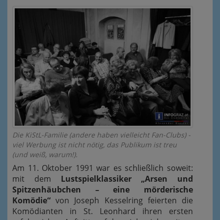
Die KiStL-Familie (andere haben vielleicht Fan-Clubs) -
viel Werbung ist nicht nötig, das Publikum ist treu
(und weiß, warum!).
Am 11. Oktober 1991 war es schließlich soweit:
mit dem
Lustspielklassiker „Arsen und
Spitzenhäubchen – eine mörderische
Komödie“
von Joseph Kesselring feierten die
Komödianten in St. Leonhard ihren ersten