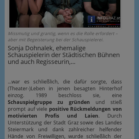
Missmutig und grantig, wenn es die Rolle erfordert –
aber mit Begeisterung bei der Schauspielerei.
Sonja Dohnalek, ehemalige
Schauspielerin der Städtischen Bühnen
und auch Regisseurin,...
...war es schließlich, die dafür sorgte, dass
(Theater-)Leben in jenen besagten Hinterhof
einzog. 1989 beschloss sie, eine
Schauspielgruppe zu gründen
und stieß
prompt auf viele
positive Rückmeldungen von
motivierten Profis und Laien
. Durch
Unterstützung der Stadt Graz sowie des Landes
Steiermark und dank zahlreicher helfender
Hände von Freiwilligen, wurde schließlich der