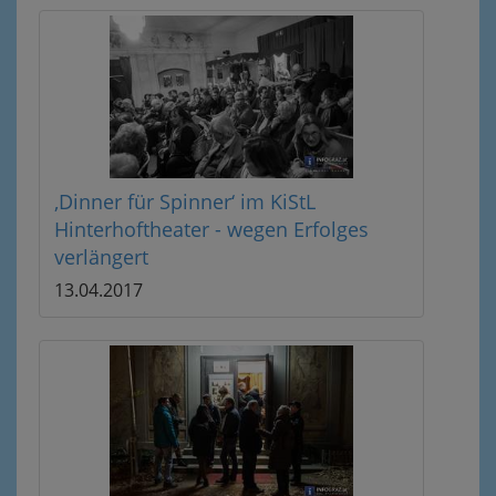
‚Dinner für Spinner‘ im KiStL
Hinterhoftheater - wegen Erfolges
verlängert
13.04.2017