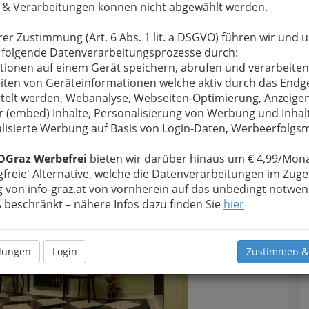
änge
inklusive
Sonnenschutzvorrichtungen
, über
 & Verarbeitungen können nicht abgewählt werden.
altung der
Wände
mit
Farbe
,
Tapeten
und
leidungen
bis hin zur passenden
Polsterung von
rer Zustimmung (Art. 6 Abs. 1 lit. a DSGVO) führen wir und 
cken
wissen die
Raumausstatter
am besten, wie
 folgende Datenverarbeitungsprozesse durch:
e zur Wohlfühloase wird.
tionen auf einem Gerät speichern, abrufen und verarbeiten
iten von Geräteinformationen welche aktiv durch das Endg
f des
Sattlers
hingegen ist eng mit dem des
telt werden, Webanalyse, Webseiten-Optimierung, Anzeige
s
verwandt. Während sich der
Polsterer
jedoch
r (embed) Inhalte, Personalisierung von Werbung und Inhal
d um die
Polsterung von Möbeln mit Textilien
lisierte Werbung auf Basis von Login-Daten, Werbeerfolg
, verarbeitet der Sattler hauptsächlich
Leder
und
t damit neben
Reitsätteln
auch
OGraz Werbefrei
bieten wir darüber hinaus um € 4,99/Mona
usstattungen
und
Möbel mit Lederbezug
her.
gfreie'
Alternative, welche die Datenverarbeitungen im Zuge
 von info-graz.at von vornherein auf das unbedingt notwen
beschränkt – nähere Infos dazu finden Sie
hier
llungen
Login
Zustimmen &