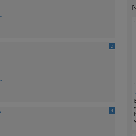
N
n
3
n
4
f