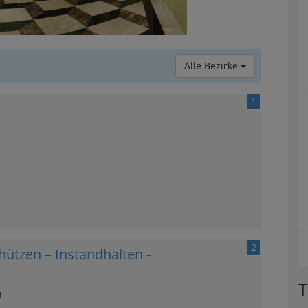
Alle Bezirke
1
2
ützen – Instandhalten -
T
n