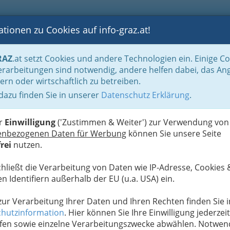
tionen zu Cookies auf info-graz.at!
B
F
G
B
GEN
LOGS
OTOS
ASTRONOMIE
RANCHEN
RAZ
.at setzt Cookies und andere Technologien ein. Einige C
be & Handwerk, Gliederung der WKO
Tapezierer, Dekorateure & Sattler
S
rarbeitungen sind notwendig, andere helfen dabei, das An
ern oder wirtschaftlich zu betreiben.
 dazu finden Sie in unserer
Datenschutz Erklärung
.
S
er Tapezierer, Dekorateure &
er
Einwilligung
('Zustimmen & Weiter') zur Verwendung von
enbezogenen Daten für Werbung
können Sie unsere Seite
rei
nutzen.
, Dekorateure und Sattler stellt die steirische
ppe dar, die allgemein auch als Raumausstatter
chließt die Verarbeitung von Daten wie IP-Adresse, Cookies 
n Identifiern außerhalb der EU (u.a. USA) ein.
rer /
Tapezierer
innen und Dekorateure /
urinnen
sind diejenigen, die sich um die
 zur Verarbeitung Ihrer Daten und Ihren Rechten finden Sie i
tliche Gestaltung von Innenräumen
kümmern.
hutzinformation
. Hier können Sie Ihre Einwilligung jederzeit
uswahl des richtigen
Bodens
, der
Teppiche
und
fen sowie einzelne Verarbeitungszwecke abwählen. Notwen