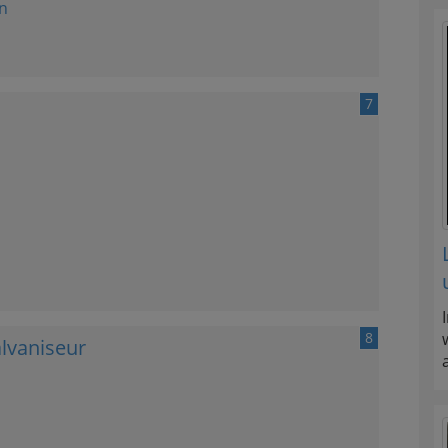
n
7
8
alvaniseur