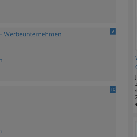
9
zl – Werbeunternehmen
n
10
n