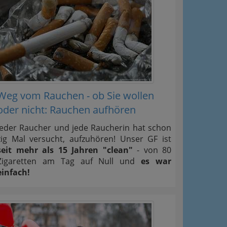
Weg vom Rauchen - ob Sie wollen
oder nicht: Rauchen aufhören
Jeder Raucher und jede Raucherin hat schon
zig Mal versucht, aufzuhören! Unser GF ist
seit mehr als 15 Jahren "clean"
- von 80
Zigaretten am Tag auf Null und
es war
einfach!