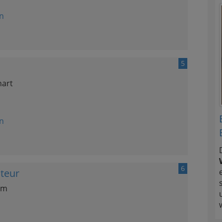
n
5
hart
n
6
ateur
am