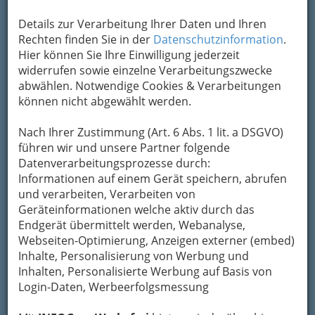
Kontaktaufnahme
Details zur Verarbeitung Ihrer Daten und Ihren
Um die Info-Graz Firmen
vor Spam-Mails zu
Rechten finden Sie in der
Datenschutzinformation
.
bewahren
, verwenden wir an dieser Stelle zur
Hier können Sie Ihre Einwilligung jederzeit
Übermittlung Ihrer Nachricht ein sicheres
widerrufen sowie einzelne Verarbeitungszwecke
Formular. Ihre Nachricht wird nach dem
abwählen. Notwendige Cookies & Verarbeitungen
Absenden umgehend per Mail an das
können nicht abgewählt werden.
Unternehmen weitergeleitet.
Nach Ihrer Zustimmung (Art. 6 Abs. 1 lit. a DSGVO)
Mein Name
führen wir und unsere Partner folgende
Datenverarbeitungsprozesse durch:
Informationen auf einem Gerät speichern, abrufen
Meine Email Adresse
und verarbeiten, Verarbeiten von
Geräteinformationen welche aktiv durch das
Endgerät übermittelt werden, Webanalyse,
Webseiten-Optimierung, Anzeigen externer (embed)
Mein Betreff
Inhalte, Personalisierung von Werbung und
Inhalten, Personalisierte Werbung auf Basis von
Login-Daten, Werbeerfolgsmessung
Meine Nachricht