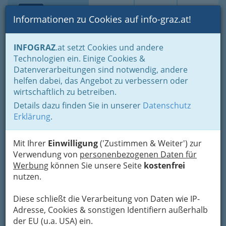
Toggle navi
Suche
Login
Menü
Informationen zu Cookies auf info-graz.at!
Home
Branchen
Freie Berufe
INFOGRAZ
.at setzt Cookies und andere
Steuerberater, Wirtschaftstreuhänder und Bilanzbuchhalter
Technologien ein. Einige Cookies &
Waltraud Anderwald
Datenverarbeitungen sind notwendig, andere
Nav
helfen dabei, das Angebot zu verbessern oder
Baiernhofweg 24, 8020 Graz
wirtschaftlich zu betreiben.
+43 316 58 60 20
Details dazu finden Sie in unserer
Datenschutz
+43 316 58 60 20
Erklärung
.
Mit Ihrer
Einwilligung
('Zustimmen & Weiter') zur
Verwendung von
personenbezogenen Daten für
Karte
Werbung
können Sie unsere Seite
kostenfrei
nutzen.
Adresse mit Google Maps anschauen
Diese schließt die Verarbeitung von Daten wie IP-
Adresse, Cookies & sonstigen Identifiern außerhalb
der EU (u.a. USA) ein.