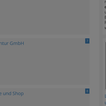
7
gentur GmbH
8
e und Shop