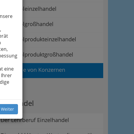
Mineralöleinzelhandel
unsere
Mineralölgroßhandel
,
erät
Mineralölprodukteinzelhandel
n
ten,
Mineralölproduktgroßhandel
smessung
t eine
Tankstelle von Konzernen
 Ihrer
dige
ipps
er Handel
 Weiter
Der Lehrberuf Einzelhandel