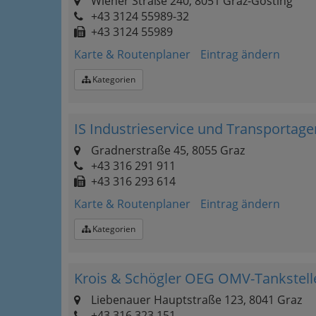
Wiener Straße 240, 8051 Graz-Gösting
+43 3124 55989-32
+43 3124 55989
Karte & Routenplaner
Eintrag ändern
Kategorien
IS Industrieservice und Transporta
Gradnerstraße 45, 8055 Graz
+43 316 291 911
+43 316 293 614
Karte & Routenplaner
Eintrag ändern
Kategorien
Krois & Schögler OEG OMV-Tankstell
Liebenauer Hauptstraße 123, 8041 Graz
+43 316 323 151