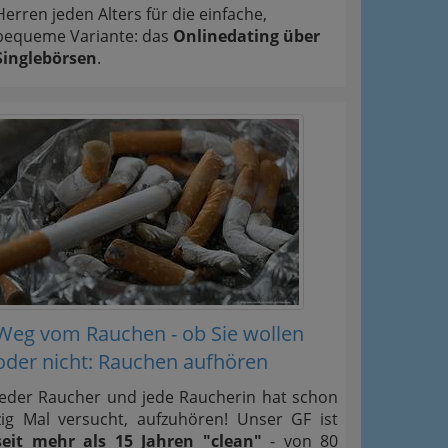
Herren jeden Alters für die einfache,
bequeme Variante: das
Onlinedating über
Singlebörsen
.
Weg vom Rauchen - ob Sie wollen
oder nicht: Rauchen aufhören
Jeder Raucher und jede Raucherin hat schon
zig Mal versucht, aufzuhören! Unser GF ist
seit mehr als 15 Jahren "clean"
- von 80