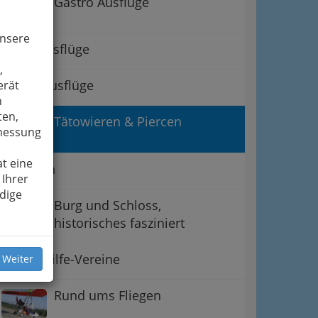
Gastro Ausflüge
unsere
Sport-Ausflüge
,
Kultur-Ausflüge
erät
n
ten,
Tätowieren & Piercen
smessung
t eine
Thermen
 Ihrer
dige
Burg und Schloss,
historisches fasziniert
Lebenshilfe-Vereine
 Weiter
Rund ums Fliegen