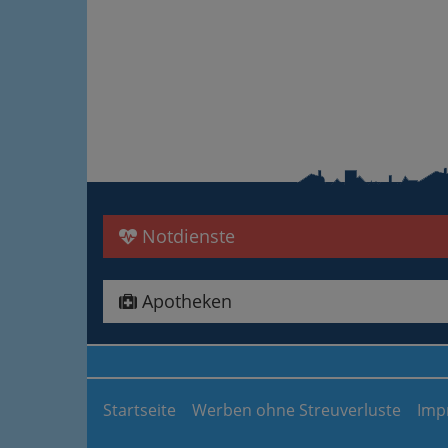
Notdienste
Apotheken
Startseite
Werben ohne Streuverluste
Imp