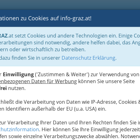
tionen zu Cookies auf info-graz.at!
B
F
G
B
GEN
LOGS
OTOS
ASTRONOMIE
RANCHEN
RAZ
.at setzt Cookies und andere Technologien ein. Einige C
eren & Piercen
rarbeitungen sind notwendig, andere helfen dabei, das An
ern oder wirtschaftlich zu betreiben.
g
 dazu finden Sie in unserer
Datenschutz Erklärung
.
E
ld
er
Einwilligung
('Zustimmen & Weiter') zur Verwendung von
enbezogenen Daten für Werbung
können Sie unsere Seite
rei
nutzen.
chließt die Verarbeitung von Daten wie IP-Adresse, Cookies 
n Identifiern außerhalb der EU (u.a. USA) ein.
 zur Verarbeitung Ihrer Daten und Ihren Rechten finden Sie i
hutzinformation
. Hier können Sie Ihre Einwilligung jederzeit
fen sowie einzelne Verarbeitungszwecke abwählen. Notwen