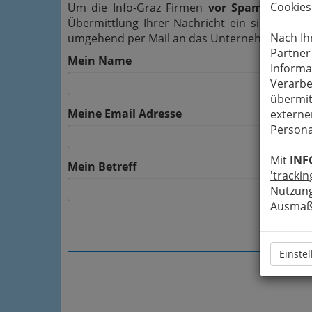
Cookies
Um die Info-Graz Firmen
vor Spam-Mails z
Übermittlung Ihrer Nachricht ein sicheres 
Nach Ih
umgehend per Mail an das Unternehmen Caty Be
Partner
Mein Name
Informa
Verarbe
übermit
Meine Email Adresse
externe
Persona
Mit
INF
Mein Betreff
'trackin
Nutzung
Ausmaß 
Einste