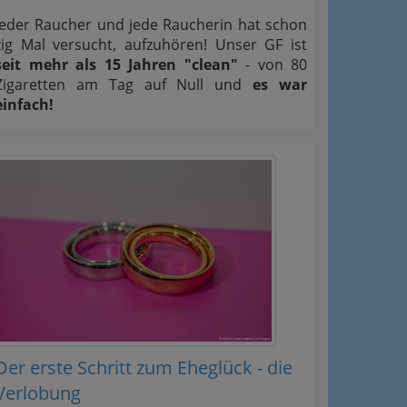
Jeder Raucher und jede Raucherin hat schon
zig Mal versucht, aufzuhören! Unser GF ist
seit mehr als 15 Jahren "clean"
- von 80
Zigaretten am Tag auf Null und
es war
einfach!
Der erste Schritt zum Eheglück - die
Verlobung