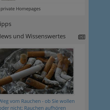
private Homepages
ipps
ews und Wissenswertes
Weg vom Rauchen - ob Sie wollen
oder nicht: Rauchen aufhören