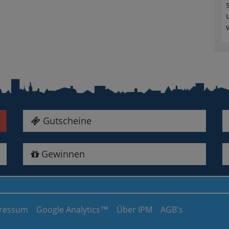
Gutscheine
Gewinnen
ressum
Google Analytics™
Über IPM
AGB's