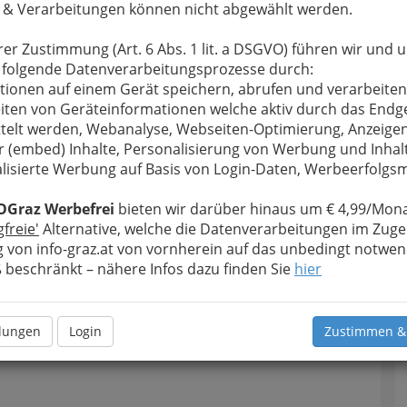
 & Verarbeitungen können nicht abgewählt werden.
u bewahren
, verwenden wir an dieser Stelle zur
Formular. Ihre Nachricht wird nach dem Absenden
rer Zustimmung (Art. 6 Abs. 1 lit. a DSGVO) führen wir und 
e - Tattoo & Piercing weitergeleitet.
 folgende Datenverarbeitungsprozesse durch:
Meine Nachricht
tionen auf einem Gerät speichern, abrufen und verarbeiten
iten von Geräteinformationen welche aktiv durch das Endg
telt werden, Webanalyse, Webseiten-Optimierung, Anzeige
r (embed) Inhalte, Personalisierung von Werbung und Inhal
lisierte Werbung auf Basis von Login-Daten, Werbeerfolg
OGraz Werbefrei
bieten wir darüber hinaus um € 4,99/Mona
gfreie'
Alternative, welche die Datenverarbeitungen im Zuge
 von info-graz.at von vornherein auf das unbedingt notwen
beschränkt – nähere Infos dazu finden Sie
hier
Meine Nachricht senden
llungen
Login
Zustimmen &