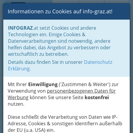
Toggle navi
Suche
Login
Menü
Informationen zu Cookies auf info-graz.at!
Home
Branchen
Gewerbe, Handwerk, Banken
INFOGRAZ
.at setzt Cookies und andere
Information und Consulting
Technische Büros - Ingenieurbüros
Technologien ein. Einige Cookies &
Heinz Richard Kapper
Datenverarbeitungen sind notwendig, andere
Nav
helfen dabei, das Angebot zu verbessern oder
Marburger Kai 47, 8010 Graz
wirtschaftlich zu betreiben.
+43 316 829 532
Details dazu finden Sie in unserer
Datenschutz
+43 664 543 0214
Erklärung
.
Mit Ihrer
Einwilligung
('Zustimmen & Weiter') zur
Verwendung von
personenbezogenen Daten für
Karte
Werbung
können Sie unsere Seite
kostenfrei
nutzen.
Adresse mit Google Maps anschauen
Diese schließt die Verarbeitung von Daten wie IP-
Adresse, Cookies & sonstigen Identifiern außerhalb
der EU (u.a. USA) ein.