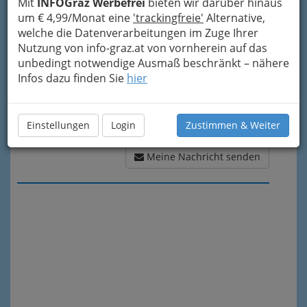
Mit
INFOGraz Werbefrei
bieten wir darüber hinaus
um € 4,99/Monat eine
'trackingfreie'
Alternative,
welche die Datenverarbeitungen im Zuge Ihrer
Nutzung von info-graz.at von vornherein auf das
unbedingt notwendige Ausmaß beschränkt – nähere
Infos dazu finden Sie
hier
Einstellungen
Login
Zustimmen & Weiter
Meine Nachricht senden