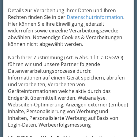
Kontaktaufnahme
Details zur Verarbeitung Ihrer Daten und Ihren
Um die Info-Graz Firmen
vor Spam-Mails zu
Rechten finden Sie in der
Datenschutzinformation
.
bewahren
, verwenden wir an dieser Stelle zur
Hier können Sie Ihre Einwilligung jederzeit
Übermittlung Ihrer Nachricht ein sicheres
widerrufen sowie einzelne Verarbeitungszwecke
Formular. Ihre Nachricht wird nach dem
abwählen. Notwendige Cookies & Verarbeitungen
Absenden umgehend per Mail an das
können nicht abgewählt werden.
Unternehmen Heinz Richard Kapper
weitergeleitet.
Nach Ihrer Zustimmung (Art. 6 Abs. 1 lit. a DSGVO)
führen wir und unsere Partner folgende
Mein Name
Datenverarbeitungsprozesse durch:
Informationen auf einem Gerät speichern, abrufen
und verarbeiten, Verarbeiten von
Meine Email Adresse
Geräteinformationen welche aktiv durch das
Endgerät übermittelt werden, Webanalyse,
Webseiten-Optimierung, Anzeigen externer (embed)
Inhalte, Personalisierung von Werbung und
Mein Betreff
Inhalten, Personalisierte Werbung auf Basis von
Login-Daten, Werbeerfolgsmessung
Meine Nachricht