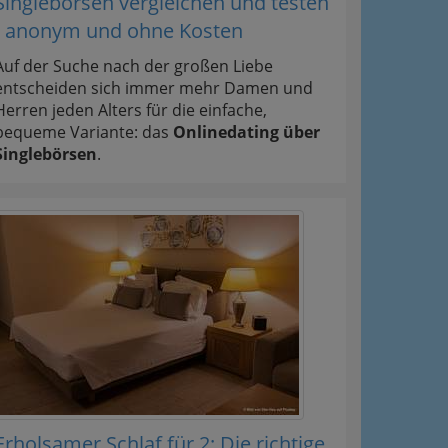
Singlebörsen vergleichen und testen
- anonym und ohne Kosten
Auf der Suche nach der großen Liebe
entscheiden sich immer mehr Damen und
Herren jeden Alters für die einfache,
bequeme Variante: das
Onlinedating über
Singlebörsen
.
Erholsamer Schlaf für 2: Die richtige