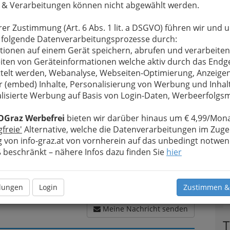
 & Verarbeitungen können nicht abgewählt werden.
rer Zustimmung (Art. 6 Abs. 1 lit. a DSGVO) führen wir und 
u bewahren
, verwenden wir an dieser Stelle zur
 folgende Datenverarbeitungsprozesse durch:
Formular. Ihre Nachricht wird nach dem Absenden
tionen auf einem Gerät speichern, abrufen und verarbeiten
Sabine, Dipl. Tzt. Dr., - Tierarztpraxis Gösting
iten von Geräteinformationen welche aktiv durch das Endg
telt werden, Webanalyse, Webseiten-Optimierung, Anzeige
r (embed) Inhalte, Personalisierung von Werbung und Inhal
Meine Nachricht
lisierte Werbung auf Basis von Login-Daten, Werbeerfolg
OGraz Werbefrei
bieten wir darüber hinaus um € 4,99/Mona
gfreie'
Alternative, welche die Datenverarbeitungen im Zuge
 von info-graz.at von vornherein auf das unbedingt notwen
beschränkt – nähere Infos dazu finden Sie
hier
llungen
Login
Zustimmen &
Meine Nachricht senden
T