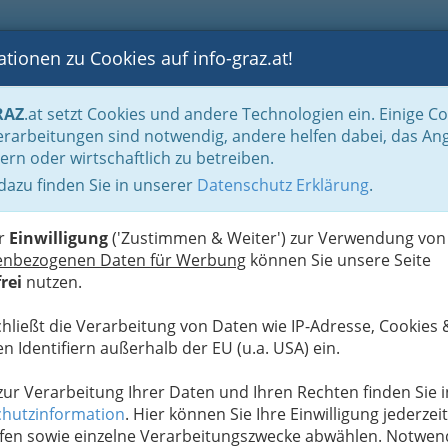
tionen zu Cookies auf info-graz.at!
B
F
G
B
GEN
LOGS
OTOS
ASTRONOMIE
RANCHEN
RAZ
.at setzt Cookies und andere Technologien ein. Einige C
bung - (fast) alles rund um Haustiere
Tierärzte und Tierärztinnen - Tiergesu
rarbeitungen sind notwendig, andere helfen dabei, das An
ern oder wirtschaftlich zu betreiben.
 dazu finden Sie in unserer
Datenschutz Erklärung
.
N
er
Einwilligung
('Zustimmen & Weiter') zur Verwendung von
enbezogenen Daten für Werbung
können Sie unsere Seite
rei
nutzen.
chließt die Verarbeitung von Daten wie IP-Adresse, Cookies 
n Identifiern außerhalb der EU (u.a. USA) ein.
 zur Verarbeitung Ihrer Daten und Ihren Rechten finden Sie i
hutzinformation
. Hier können Sie Ihre Einwilligung jederzeit
fen sowie einzelne Verarbeitungszwecke abwählen. Notwen