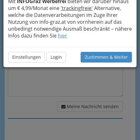
Mit
INFOGraz Werbefrei
bieten wir darüber hinaus
um € 4,99/Monat eine
'trackingfreie'
Alternative,
Mein Betreff
welche die Datenverarbeitungen im Zuge Ihrer
Nutzung von info-graz.at von vornherein auf das
unbedingt notwendige Ausmaß beschränkt – nähere
Meine Nachricht
Infos dazu finden Sie
hier
Einstellungen
Login
Zustimmen & Weiter
Meine Nachricht senden