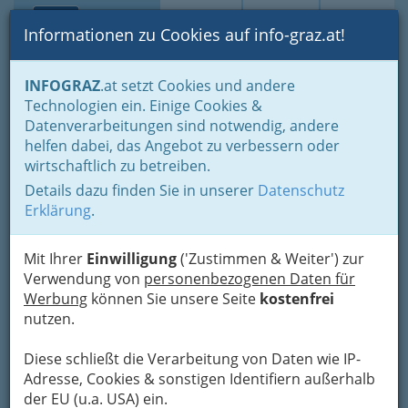
Toggle navi
Suche
Login
Menü
Informationen zu Cookies auf info-graz.at!
Home
Branchen
Gesundheit und Soziales
INFOGRAZ
.at setzt Cookies und andere
Fachärzte und Fachärztinnen
Urologie u. Andrologie
Technologien ein. Einige Cookies &
Prim. Univ.-Prof. Dr. Karl
Datenverarbeitungen sind notwendig, andere
Nav
helfen dabei, das Angebot zu verbessern oder
Pummer - Vorstand der
wirtschaftlich zu betreiben.
Universitäts-Klinik für
Details dazu finden Sie in unserer
Datenschutz
Urologie
Erklärung
.
Sparbersbachgasse 17, 8010 Graz
Mit Ihrer
Einwilligung
('Zustimmen & Weiter') zur
+43 316 833 232
Verwendung von
personenbezogenen Daten für
+43 664 101 2901
Werbung
können Sie unsere Seite
kostenfrei
nutzen.
Diese schließt die Verarbeitung von Daten wie IP-
Adresse, Cookies & sonstigen Identifiern außerhalb
Karte
der EU (u.a. USA) ein.