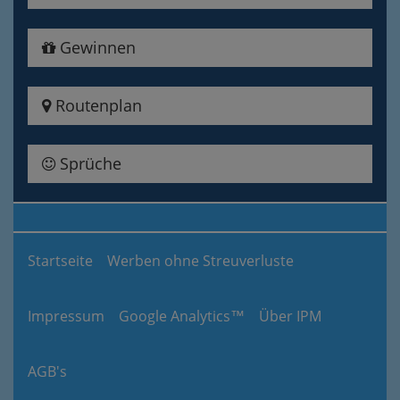
Gewinnen
Routenplan
Sprüche
Startseite
Werben ohne Streuverluste
Impressum
Google Analytics™
Über IPM
AGB's