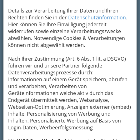
Adresse mit Google Maps anschauen
Details zur Verarbeitung Ihrer Daten und Ihren
Rechten finden Sie in der
Datenschutzinformation
.
Hier können Sie Ihre Einwilligung jederzeit
Kontaktaufnahme
widerrufen sowie einzelne Verarbeitungszwecke
abwählen. Notwendige Cookies & Verarbeitungen
Um die Info-Graz Firmen
vor Spam-Mails zu
können nicht abgewählt werden.
bewahren
, verwenden wir an dieser Stelle zur
Übermittlung Ihrer Nachricht ein sicheres
Nach Ihrer Zustimmung (Art. 6 Abs. 1 lit. a DSGVO)
Formular. Ihre Nachricht wird nach dem
führen wir und unsere Partner folgende
Absenden umgehend per Mail an das
Datenverarbeitungsprozesse durch:
Unternehmen Prim. Univ.-Prof. Dr. Karl Pummer
Informationen auf einem Gerät speichern, abrufen
- Vorstand der Universitäts-Klinik für Urologie
und verarbeiten, Verarbeiten von
weitergeleitet.
Geräteinformationen welche aktiv durch das
Endgerät übermittelt werden, Webanalyse,
Mein Name
Webseiten-Optimierung, Anzeigen externer (embed)
Inhalte, Personalisierung von Werbung und
Inhalten, Personalisierte Werbung auf Basis von
Meine Email Adresse
Login-Daten, Werbeerfolgsmessung