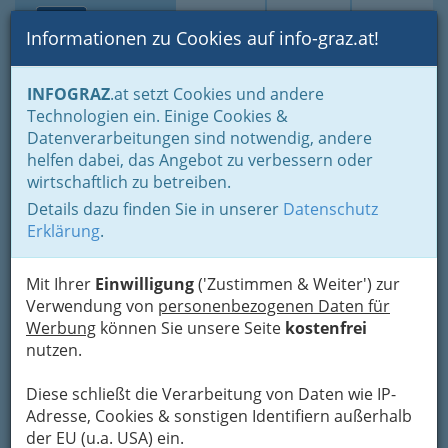
Toggle navi
Suche
Login
Menü
Informationen zu Cookies auf info-graz.at!
Home
Veranstaltungen
Kinder, Jugendliche & Familien
INFOGRAZ
.at setzt Cookies und andere
Kinder & Jugend - Kids & Tweens
Technologien ein. Einige Cookies &
Datenverarbeitungen sind notwendig, andere
Nav
Monster - Das Musical!
helfen dabei, das Angebot zu verbessern oder
wirtschaftlich zu betreiben.
Details dazu finden Sie in unserer
Datenschutz
27.09.2025 um 17:00
Erklärung
.
Next Liberty
Kategorien
Mit Ihrer
Einwilligung
('Zustimmen & Weiter') zur
Verwendung von
personenbezogenen Daten für
Datenquelle: Stadt Graz - data.graz.gv.at
Werbung
können Sie unsere Seite
kostenfrei
Details
nutzen.
Wann
Diese schließt die Verarbeitung von Daten wie IP-
..
Adresse, Cookies & sonstigen Identifiern außerhalb
der EU (u.a. USA) ein.