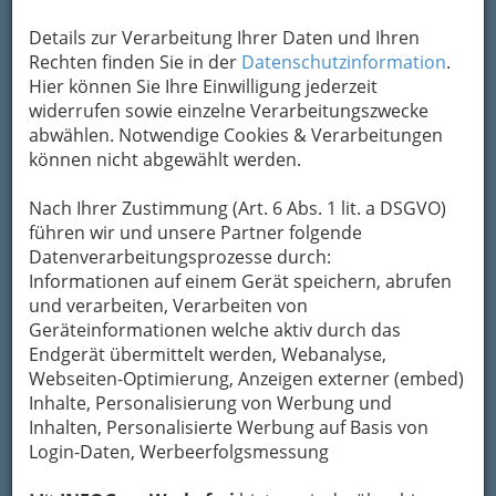
Ort
Details zur Verarbeitung Ihrer Daten und Ihren
Next Liberty
Rechten finden Sie in der
Datenschutzinformation
.
Hier können Sie Ihre Einwilligung jederzeit
Kaiser-Josef-Platz 10, 8010 Graz
widerrufen sowie einzelne Verarbeitungszwecke
+43 316 8008 - 1104
abwählen. Notwendige Cookies & Verarbeitungen
können nicht abgewählt werden.
Seit 1995 beschreitet das Next Liberty als
Nach Ihrer Zustimmung (Art. 6 Abs. 1 lit. a DSGVO)
Kinder- und Jugendtheater seinen äußerst
führen wir und unsere Partner folgende
erfolgreichen Weg in der heimischen
Datenverarbeitungsprozesse durch:
Theaterszene.
Informationen auf einem Gerät speichern, abrufen
und verarbeiten, Verarbeiten von
Natürlich steht dieses moderne Haus in der
Geräteinformationen welche aktiv durch das
neuen Thalia auch für verschiedenste Events
Endgerät übermittelt werden, Webanalyse,
zur Verfügung.
Webseiten-Optimierung, Anzeigen externer (embed)
Inhalte, Personalisierung von Werbung und
Inhalten, Personalisierte Werbung auf Basis von
Login-Daten, Werbeerfolgsmessung