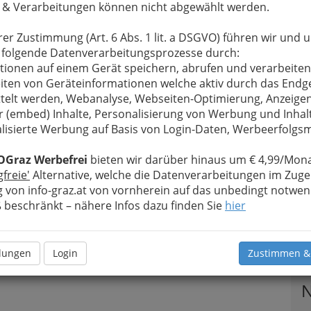
 & Verarbeitungen können nicht abgewählt werden.
rer Zustimmung (Art. 6 Abs. 1 lit. a DSGVO) führen wir und 
 folgende Datenverarbeitungsprozesse durch:
tionen auf einem Gerät speichern, abrufen und verarbeiten
iten von Geräteinformationen welche aktiv durch das Endg
telt werden, Webanalyse, Webseiten-Optimierung, Anzeige
r (embed) Inhalte, Personalisierung von Werbung und Inhal
lisierte Werbung auf Basis von Login-Daten, Werbeerfolg
als Kinder- und Jugendtheater seinen äußerst
OGraz Werbefrei
bieten wir darüber hinaus um € 4,99/Mona
szene.
gfreie'
Alternative, welche die Datenverarbeitungen im Zuge
 von info-graz.at von vornherein auf das unbedingt notwen
neuen Thalia auch für verschiedenste Events zur
beschränkt – nähere Infos dazu finden Sie
hier
T
llungen
Login
Zustimmen &
N