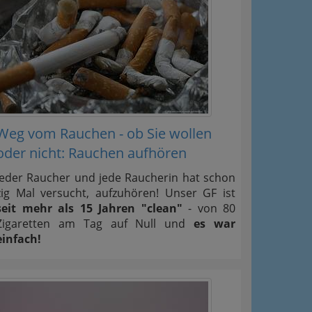
Weg vom Rauchen - ob Sie wollen
oder nicht: Rauchen aufhören
Jeder Raucher und jede Raucherin hat schon
zig Mal versucht, aufzuhören! Unser GF ist
seit mehr als 15 Jahren "clean"
- von 80
Zigaretten am Tag auf Null und
es war
einfach!