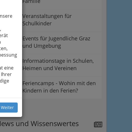
Familie
Veranstaltungen für
unsere
Schulkinder
,
erät
Events für Jugendliche Graz
n
und Umgebung
ten,
smessung
Informationstage in Schulen,
t eine
Heimen und Vereinen
 Ihrer
dige
Feriencamps - Wohin mit den
Kindern in den Ferien?
ipps
 Weiter
ews und Wissenswertes