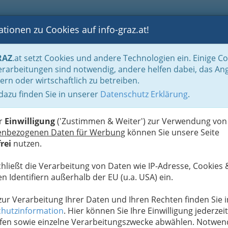
tionen zu Cookies auf info-graz.at!
B
F
G
B
GEN
LOGS
OTOS
ASTRONOMIE
RANCHEN
RAZ
.at setzt Cookies und andere Technologien ein. Einige C
Kinder & Jugend - Kids & Tweens
rarbeitungen sind notwendig, andere helfen dabei, das An
ern oder wirtschaftlich zu betreiben.
 dazu finden Sie in unserer
Datenschutz Erklärung
.
V
K
er
Einwilligung
('Zustimmen & Weiter') zur Verwendung von
enbezogenen Daten für Werbung
können Sie unsere Seite
rei
nutzen.
chließt die Verarbeitung von Daten wie IP-Adresse, Cookies 
n Identifiern außerhalb der EU (u.a. USA) ein.
 zur Verarbeitung Ihrer Daten und Ihren Rechten finden Sie i
hutzinformation
. Hier können Sie Ihre Einwilligung jederzeit
fen sowie einzelne Verarbeitungszwecke abwählen. Notwen