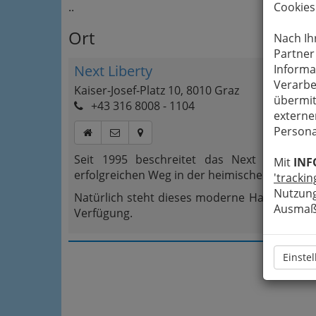
..
Cookies
Ort
Nach Ih
Partner
Next Liberty
Informa
Verarbe
Kaiser-Josef-Platz 10, 8010 Graz
übermit
+43 316 8008 - 1104
externe
Persona
Seit 1995 beschreitet das Next Liberty 
Mit
INF
erfolgreichen Weg in der heimischen Theater
'trackin
Nutzung
Natürlich steht dieses moderne Haus in der 
Ausmaß 
Verfügung.
Einste