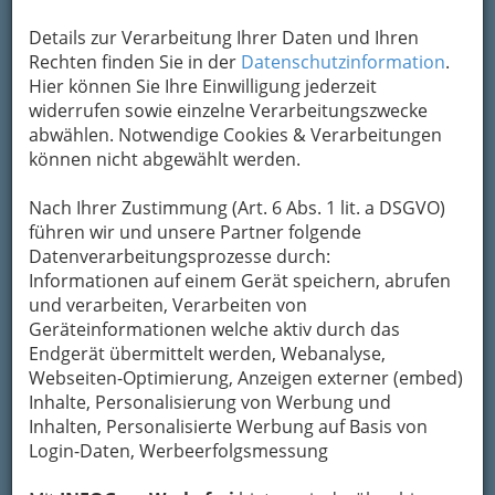
Details zur Verarbeitung Ihrer Daten und Ihren
Kontaktaufnahme
Rechten finden Sie in der
Datenschutzinformation
.
Hier können Sie Ihre Einwilligung jederzeit
Um die Info-Graz Firmen
vor Spam-Mails zu
widerrufen sowie einzelne Verarbeitungszwecke
bewahren
, verwenden wir an dieser Stelle zur
abwählen. Notwendige Cookies & Verarbeitungen
Übermittlung Ihrer Nachricht ein sicheres
können nicht abgewählt werden.
Formular. Ihre Nachricht wird nach dem
Absenden umgehend per Mail an das
Nach Ihrer Zustimmung (Art. 6 Abs. 1 lit. a DSGVO)
Unternehmen Perotech Gesellschaft für
führen wir und unsere Partner folgende
Abfallwirtschaft, Energie- und Umwelttechnik
Datenverarbeitungsprozesse durch:
GmbH weitergeleitet.
Informationen auf einem Gerät speichern, abrufen
Mein Name
und verarbeiten, Verarbeiten von
Geräteinformationen welche aktiv durch das
Endgerät übermittelt werden, Webanalyse,
Webseiten-Optimierung, Anzeigen externer (embed)
Meine Email Adresse
Inhalte, Personalisierung von Werbung und
Inhalten, Personalisierte Werbung auf Basis von
Login-Daten, Werbeerfolgsmessung
Mein Betreff