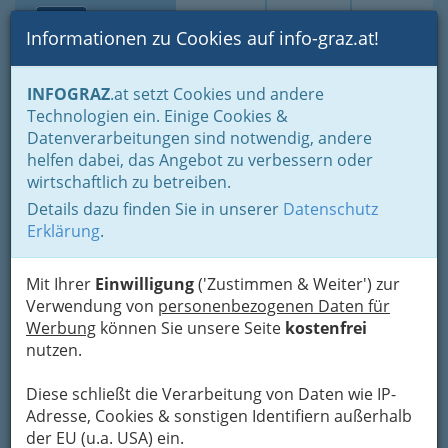
Toggle navi
Suche
Login
Menü
Informationen zu Cookies auf info-graz.at!
Home
Branchen
Gewerbe, Handwerk, Banken
INFOGRAZ
.at setzt Cookies und andere
Information und Consulting
Technische Büros - Ingenieurbüros
Technologien ein. Einige Cookies &
Verfahrenstechnik
Datenverarbeitungen sind notwendig, andere
Perotech Gesellschaft für
Nav
helfen dabei, das Angebot zu verbessern oder
wirtschaftlich zu betreiben.
Abfallwirtschaft, Energie-
Details dazu finden Sie in unserer
Datenschutz
und Umwelttechnik GmbH
Erklärung
.
Posenergasse 12, 8045 Graz
Mit Ihrer
Einwilligung
('Zustimmen & Weiter') zur
Verwendung von
personenbezogenen Daten für
Werbung
können Sie unsere Seite
kostenfrei
nutzen.
Karte
Diese schließt die Verarbeitung von Daten wie IP-
Adresse, Cookies & sonstigen Identifiern außerhalb
Adresse mit Google Maps anschauen
der EU (u.a. USA) ein.