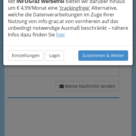
Mit
INFOGraz Werbefrei
bieten wir darüber hinaus
um € 4,99/Monat eine
'trackingfreie'
Alternative,
Meine Nachricht
welche die Datenverarbeitungen im Zuge Ihrer
Nutzung von info-graz.at von vornherein auf das
unbedingt notwendige Ausmaß beschränkt – nähere
Infos dazu finden Sie
hier
Einstellungen
Login
Zustimmen & Weiter
Meine Nachricht senden