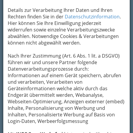
Sehenswert ist die Barbarakapelle tief im
Inneren des Salzbergwerks. Der aus reinen
Details zur Verarbeitung Ihrer Daten und Ihren
Salzsteinen gefügte Altar schimmert natürlich
Rechten finden Sie in der
Datenschutzinformation
.
rot.
Hier können Sie Ihre Einwilligung jederzeit
widerrufen sowie einzelne Verarbeitungszwecke
abwählen. Notwendige Cookies & Verarbeitungen
Karte
können nicht abgewählt werden.
Adresse mit Google Maps anschauen
Nach Ihrer Zustimmung (Art. 6 Abs. 1 lit. a DSGVO)
führen wir und unsere Partner folgende
Datenverarbeitungsprozesse durch:
Informationen auf einem Gerät speichern, abrufen
Kontaktaufnahme
und verarbeiten, Verarbeiten von
Um die Info-Graz Firmen
vor Spam-Mails zu
Geräteinformationen welche aktiv durch das
bewahren
, verwenden wir an dieser Stelle zur
Endgerät übermittelt werden, Webanalyse,
Übermittlung Ihrer Nachricht ein sicheres
Webseiten-Optimierung, Anzeigen externer (embed)
Formular. Ihre Nachricht wird nach dem
Inhalte, Personalisierung von Werbung und
Absenden umgehend per Mail an das
Inhalten, Personalisierte Werbung auf Basis von
Unternehmen Salzwelten Altaussee
Login-Daten, Werbeerfolgsmessung
weitergeleitet.