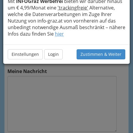
Mit
INFOGraz Werbefrei
bieten wir darüber hinaus
Mein Name
um € 4,99/Monat eine
'trackingfreie'
Alternative,
welche die Datenverarbeitungen im Zuge Ihrer
Nutzung von info-graz.at von vornherein auf das
Meine Email Adresse
unbedingt notwendige Ausmaß beschränkt – nähere
Infos dazu finden Sie
hier
Mein Betreff
Einstellungen
Login
Zustimmen & Weiter
Meine Nachricht