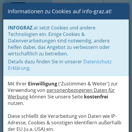
Toggle navi
Suche
Login
Menü
Informationen zu Cookies auf info-graz.at!
Home
Lebens-Guide
Nachwuchs, Eltern - Familien
INFOGRAZ
.at setzt Cookies und andere
Ferien, Freizeit, Kultur für Kinder und Jugendliche
Technologien ein. Einige Cookies &
Wanderungen mit unseren Sprösslingen
Datenverarbeitungen sind notwendig, andere
Salzwelten Altaussee
Nav
helfen dabei, das Angebot zu verbessern oder
wirtschaftlich zu betreiben.
Altaussee, 8992 Altaussee
Details dazu finden Sie in unserer
Datenschutz
+43 6132 200 2400
Erklärung
.
Mit Ihrer
Einwilligung
('Zustimmen & Weiter') zur
Bei einem Besuch des Salzbergwerks betreten
Verwendung von
personenbezogenen Daten für
Kinder und Eltern Schritt für Schritt die 700 m
Werbung
können Sie unsere Seite
kostenfrei
langen Stollen der Salzwelten und passieren
nutzen.
dabei bereits nach 350 m die Salzgrenze.
Bei Kindern steht eine Rutschpartie auf einer der
Diese schließt die Verarbeitung von Daten wie IP-
zwei traditionellen Bergmannsrutschen in den
Adresse, Cookies & sonstigen Identifiern außerhalb
Salzwelten Altaussee immer hoch im Kurs.
der EU (u.a. USA) ein.