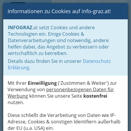
Toggle navi
Suche
Login
Menü
Informationen zu Cookies auf info-graz.at!
Home
Lebens-Guide
Nachwuchs, Eltern - Familien
INFOGRAZ
.at setzt Cookies und andere
Ferien, Freizeit, Kultur für Kinder und Jugendliche
Technologien ein. Einige Cookies &
Wanderungen mit unseren Sprösslingen
Datenverarbeitungen sind notwendig, andere
Öko-Park Almenland
Nav
helfen dabei, das Angebot zu verbessern oder
wirtschaftlich zu betreiben.
Erhardstrasse 134, 8614 Breitenau /
Details dazu finden Sie in unserer
Datenschutz
Hochlantsch
Erklärung
.
+43 664 565 7078
Mit Ihrer
Einwilligung
('Zustimmen & Weiter') zur
Verwendung von
personenbezogenen Daten für
Werbung
können Sie unsere Seite
kostenfrei
nutzen.
Diese schließt die Verarbeitung von Daten wie IP-
Adresse, Cookies & sonstigen Identifiern außerhalb
der EU (u.a. USA) ein.