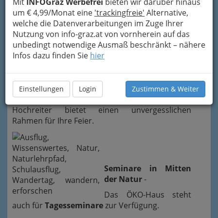
Mit
INFOGraz Werbefrei
bieten wir darüber hinaus
mitten im Ökopark...
um € 4,99/Monat eine
'trackingfreie'
Alternative,
welche die Datenverarbeitungen im Zuge Ihrer
Nutzung von info-graz.at von vornherein auf das
Kindergeburtstage im
unbedingt notwendige Ausmaß beschränkt – nähere
ÖKO-Park
Infos dazu finden Sie
hier
Feiern Sie den
Geburtstag
ihres
Kindes bei uns im ÖKO-Park – mit Grillen und
Einstellungen
Login
Zustimmen & Weiter
Spielen im Waldwohnzimmer; der ÖKO-Park
Hochreiter bietet einen unvergesslichen
Rahmen für Ihre Feier.
Seminare in Mitten
der Natur
-
Das ÖKO-Haus steht
auch für
Tagesseminare
zur Verfügung.