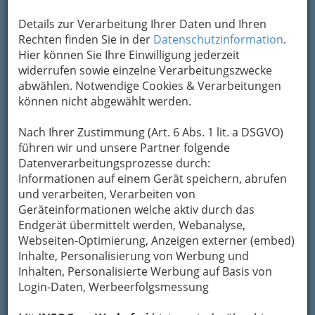
Details zur Verarbeitung Ihrer Daten und Ihren
Neben vielen
heimischen Tieren
wie Füchsen,
Rechten finden Sie in der
Datenschutzinformation
.
Damwild, Ziegen, Rotwild,
Hier können Sie Ihre Einwilligung jederzeit
Hängebauchschweinen, Schafen, Degus,
widerrufen sowie einzelne Verarbeitungszwecke
Wildschweinen, Esel, Stachelmäusen... warten
abwählen. Notwendige Cookies & Verarbeitungen
unter anderem noch auf Sie:
können nicht abgewählt werden.
-- > Schwammerllehrpfad
Nach Ihrer Zustimmung (Art. 6 Abs. 1 lit. a DSGVO)
-- > Baumhoroskoppfad
führen wir und unsere Partner folgende
-- > Duftlehrpfad
Datenverarbeitungsprozesse durch:
-- > ein Pavillon mit Vogelstimmen und Bienenstock
Informationen auf einem Gerät speichern, abrufen
-- > das Waldwohnzimmer
und verarbeiten, Verarbeiten von
-- > Kinderwasserspielplatz
Geräteinformationen welche aktiv durch das
Im
Waldwohnzimmer
können ganz Sportliche
Endgerät übermittelt werden, Webanalyse,
eine Kletterwand bezwingen, die Kleinen können
Webseiten-Optimierung, Anzeigen externer (embed)
einer Waldgeschichte lauschen oder mit Go-
Inhalte, Personalisierung von Werbung und
Carts ihre Runden ziehen; für Groß und Klein
Inhalten, Personalisierte Werbung auf Basis von
bieten wir Übernachtungen im Tipi um die Natur
Login-Daten, Werbeerfolgsmessung
wirklich hautnah zu erleben. Ein gemütlicher
Abend am Lagerfeuer, eine aufregende Nacht