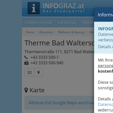
Informa
L
L
V
EBENS-GUIDE
IFESTYLE
ERANSTALTUN
INFOG
Home
Branchen
Wellness & Beauty
Wellness rund u
Datenve
verbess
Therme Bad Waltersdorf
Details
Thermenstraße 111, 8271 Bad Waltersdorf
+43 3333 500-1
Mit Ihr
+43 3333 500-940
person
kostenf
Diese s
sonstige
Karte
Details
Adresse mit Google Maps anschauen
Datensc
widerru