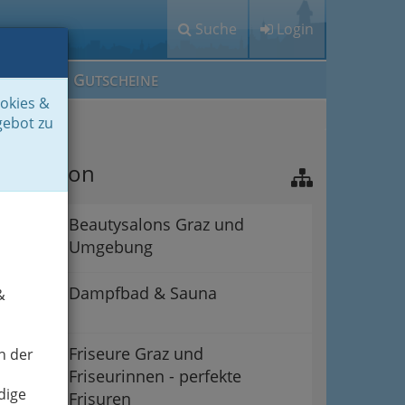
Suche
Login
M
G
EIN IG
UTSCHEINE
ookies &
gebot zu
avigation
Beautysalons Graz und
Umgebung
Dampfbad & Sauna
&
Friseure Graz und
n der
Friseurinnen - perfekte
dige
Frisuren