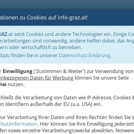
tionen zu Cookies auf info-graz.at!
B
F
G
B
GEN
LOGS
OTOS
ASTRONOMIE
RANCHEN
RAZ
.at setzt Cookies und andere Technologien ein. Einige C
m Graz
rarbeitungen sind notwendig, andere helfen dabei, das An
ern oder wirtschaftlich zu betreiben.
 dazu finden Sie in unserer
Datenschutz Erklärung
.
N
er
Einwilligung
('Zustimmen & Weiter') zur Verwendung von
enbezogenen Daten für Werbung
können Sie unsere Seite
rei
nutzen.
chließt die Verarbeitung von Daten wie IP-Adresse, Cookies 
n Identifiern außerhalb der EU (u.a. USA) ein.
 zur Verarbeitung Ihrer Daten und Ihren Rechten finden Sie i
hutzinformation
. Hier können Sie Ihre Einwilligung jederzeit
fen sowie einzelne Verarbeitungszwecke abwählen. Notwen