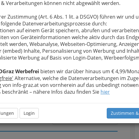
 & Verarbeitungen können nicht abgewählt werden.
rer Zustimmung (Art. 6 Abs. 1 lit. a DSGVO) führen wir und 
u bewahren
, verwenden wir an dieser Stelle zur
 folgende Datenverarbeitungsprozesse durch:
Formular. Ihre Nachricht wird nach dem Absenden
tionen auf einem Gerät speichern, abrufen und verarbeiten
e Bad Waltersdorf weitergeleitet.
iten von Geräteinformationen welche aktiv durch das Endg
telt werden, Webanalyse, Webseiten-Optimierung, Anzeige
Meine Nachricht
r (embed) Inhalte, Personalisierung von Werbung und Inhal
lisierte Werbung auf Basis von Login-Daten, Werbeerfolg
OGraz Werbefrei
bieten wir darüber hinaus um € 4,99/Mona
gfreie'
Alternative, welche die Datenverarbeitungen im Zuge
 von info-graz.at von vornherein auf das unbedingt notwen
beschränkt – nähere Infos dazu finden Sie
hier
llungen
Login
Zustimmen &
Meine Nachricht senden