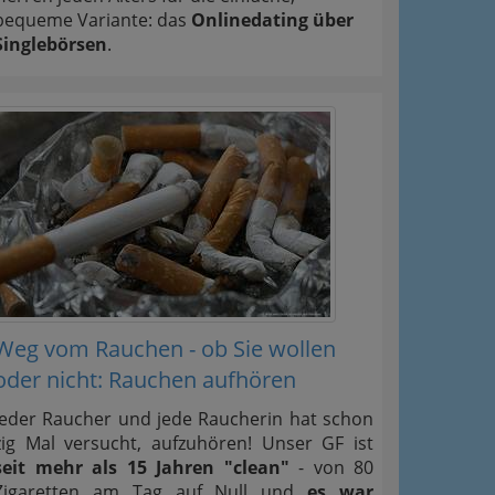
bequeme Variante: das
Onlinedating über
Singlebörsen
.
Weg vom Rauchen - ob Sie wollen
oder nicht: Rauchen aufhören
Jeder Raucher und jede Raucherin hat schon
zig Mal versucht, aufzuhören! Unser GF ist
seit mehr als 15 Jahren "clean"
- von 80
Zigaretten am Tag auf Null und
es war