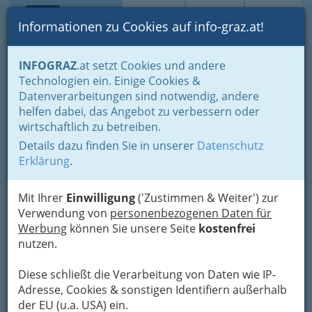
Toggle navi
Suche
Login
Menü
Informationen zu Cookies auf info-graz.at!
Home
Branchen
Gesundheit und Soziales
INFOGRAZ
.at setzt Cookies und andere
Medizin - Spezialgebiete & Alternatives
Technologien ein. Einige Cookies &
Wichtige Adressen im Gesundheits- und Sozialbereich
Datenverarbeitungen sind notwendig, andere
Aktion Film Stmk.beim
Nav
helfen dabei, das Angebot zu verbessern oder
wirtschaftlich zu betreiben.
Landesjugendreferat
Details dazu finden Sie in unserer
Datenschutz
Karmeliterplatz 2, 8010 Graz
Erklärung
.
+43 316 8777 - 0
Mit Ihrer
Einwilligung
('Zustimmen & Weiter') zur
Verwendung von
personenbezogenen Daten für
Werbung
können Sie unsere Seite
kostenfrei
nutzen.
Karte
Diese schließt die Verarbeitung von Daten wie IP-
Karte anzeigen
Adresse, Cookies & sonstigen Identifiern außerhalb
der EU (u.a. USA) ein.