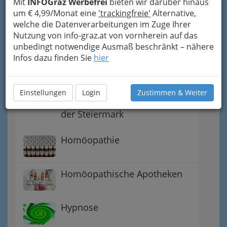
Mit
INFOGraz Werbefrei
bieten wir darüber hinaus
um € 4,99/Monat eine
Alternativtherapie
'trackingfreie'
Alternative,
welche die Datenverarbeitungen im Zuge Ihrer
Nutzung von info-graz.at von vornherein auf das
unbedingt notwendige Ausmaß beschränkt – nähere
Akupunktur und Varianten in
Infos dazu finden Sie
hier
der Schmerztherapie
Anthroposophische /
Einstellungen
Login
Zustimmen & Weiter
antroposophische Medizin in
der Steiermark
Homöopathie
Homöopathische Apotheken
Hypnose