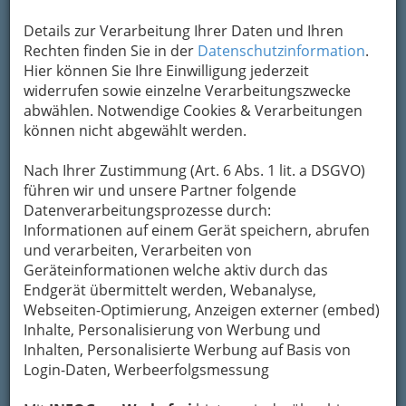
+43 316 323 300 - 33
Details zur Verarbeitung Ihrer Daten und Ihren
Webseite
E-Mail
Karte & Routenplaner
Rechten finden Sie in der
Datenschutzinformation
.
Eintrag ändern
Hier können Sie Ihre Einwilligung jederzeit
Kategorien
widerrufen sowie einzelne Verarbeitungszwecke
abwählen. Notwendige Cookies & Verarbeitungen
können nicht abgewählt werden.
2
Oberstufenrealgymnasium der
Nach Ihrer Zustimmung (Art. 6 Abs. 1 lit. a DSGVO)
Schulschwestern
führen wir und unsere Partner folgende
Georgigasse 84, 8020 Graz
Datenverarbeitungsprozesse durch:
+43 316 583 341
Informationen auf einem Gerät speichern, abrufen
+43 316 583 341 - 56
und verarbeiten, Verarbeiten von
Geräteinformationen welche aktiv durch das
Webseite
E-Mail
Karte & Routenplaner
Endgerät übermittelt werden, Webanalyse,
Eintrag ändern
Webseiten-Optimierung, Anzeigen externer (embed)
Kategorien
Inhalte, Personalisierung von Werbung und
Inhalten, Personalisierte Werbung auf Basis von
Login-Daten, Werbeerfolgsmessung
3
BG und BRG Seebacher