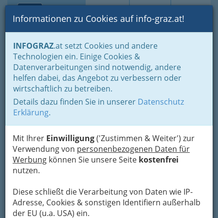
Toggle navi
Suche
Login
Menü
Informationen zu Cookies auf info-graz.at!
Home
Branchen
Jobs & Karriere Steiermark
INFOGRAZ
.at setzt Cookies und andere
Aus- u. Weiterbildung
Allgemeinbildende Höhere Schulen
Technologien ein. Einige Cookies &
Datenverarbeitungen sind notwendig, andere
Nav
Allgemeinbildende Höhere
helfen dabei, das Angebot zu verbessern oder
wirtschaftlich zu betreiben.
Schulen
Details dazu finden Sie in unserer
Datenschutz
Erklärung
.
Bezirksauswahl
Mit Ihrer
Einwilligung
('Zustimmen & Weiter') zur
Alle Bezirke
Verwendung von
personenbezogenen Daten für
Werbung
können Sie unsere Seite
kostenfrei
1
nutzen.
Privates Gymnasium u ORG der
Ursulinen
Diese schließt die Verarbeitung von Daten wie IP-
Leonhardstraße 62, 8010 Graz
Adresse, Cookies & sonstigen Identifiern außerhalb
+43 316 323 300 - 11
der EU (u.a. USA) ein.