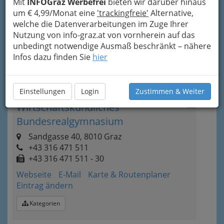
Mit
INFOGraz Werbefrei
bieten wir darüber hinaus
Seebachergasse 11, 8010 Graz
um € 4,99/Monat eine
'trackingfreie'
Alternative,
+43 316 322 059
welche die Datenverarbeitungen im Zuge Ihrer
+43 316 322 059 - 6
Nutzung von info-graz.at von vornherein auf das
Webseite
E-Mail
Karte & Routenplaner
unbedingt notwendige Ausmaß beschränkt – nähere
Eintrag ändern
Infos dazu finden Sie
hier
Kategorien
Einstellungen
Login
Zustimmen & Weiter
4
Wirtschaftskundliches
Bundesrealgymnasium
Sandgasse 40, 8010 Graz
+43 316 471 511
+43 316 471 511 - 30
Webseite
E-Mail
Karte & Routenplaner
Eintrag ändern
Kategorien