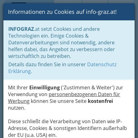
Toggle navi
Suche
Login
Menü
Informationen zu Cookies auf info-graz.at!
Home
Branchen
Gewerbe, Handwerk, Banken
INFOGRAZ
.at setzt Cookies und andere
Gewerbe & Handwerk, Gliederung der WKO
Technologien ein. Einige Cookies &
Allg. FG des Gewerbes
Astrologie Graz - Horoskop erstellen
Datenverarbeitungen sind notwendig, andere
helfen dabei, das Angebot zu verbessern oder
Astrologische Berater Graz -
wirtschaftlich zu betreiben.
Charakter, Stärken und
Details dazu finden Sie in unserer
Datenschutz
Erklärung
.
Schwächen: Hinweise zur
eigenen Persönlichkeit im
Mit Ihrer
Einwilligung
('Zustimmen & Weiter') zur
Horoskop
Verwendung von
personenbezogenen Daten für
Werbung
können Sie unsere Seite
kostenfrei
Astrologie Graz – mehr über Theorien und
nutzen.
Begriffe der Astrologie
Diese schließt die Verarbeitung von Daten wie IP-
Adresse, Cookies & sonstigen Identifiern außerhalb
Bezirksauswahl
der EU (u.a. USA) ein.