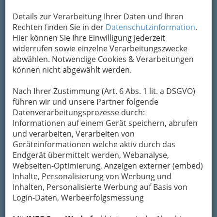
Alle Bezirke
Details zur Verarbeitung Ihrer Daten und Ihren
Rechten finden Sie in der
Datenschutzinformation
.
1
Dipl.API-Astrologin Monica
Hier können Sie Ihre Einwilligung jederzeit
Schwaiger
widerrufen sowie einzelne Verarbeitungszwecke
abwählen. Notwendige Cookies & Verarbeitungen
Vasoldsberg 50, 8071 Hausmannstätten
können nicht abgewählt werden.
+43 676 6794 241
Karte & Routenplaner
Eintrag ändern
Nach Ihrer Zustimmung (Art. 6 Abs. 1 lit. a DSGVO)
führen wir und unsere Partner folgende
Kategorien
Datenverarbeitungsprozesse durch:
Informationen auf einem Gerät speichern, abrufen
2
und verarbeiten, Verarbeiten von
Peter Selinger - Astrologische
Geräteinformationen welche aktiv durch das
Ausbildung und Analyse
Endgerät übermittelt werden, Webanalyse,
Webseiten-Optimierung, Anzeigen externer (embed)
Färbergasse 4, 8010 Graz
Inhalte, Personalisierung von Werbung und
+43 316 816 978
Inhalten, Personalisierte Werbung auf Basis von
+43 664 392 3360
Login-Daten, Werbeerfolgsmessung
E-Mail
Karte & Routenplaner
Eintrag ändern