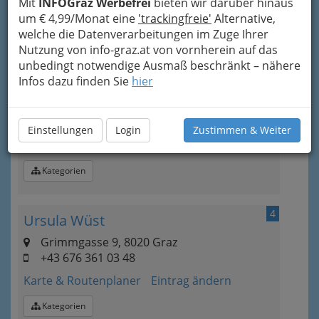
Mit
INFOGraz Werbefrei
bieten wir darüber hinaus
um € 4,99/Monat eine
'trackingfreie'
Alternative,
Kategorien
welche die Datenverarbeitungen im Zuge Ihrer
Nutzung von info-graz.at von vornherein auf das
3
unbedingt notwendige Ausmaß beschränkt – nähere
Alexander Smoltschnik
Infos dazu finden Sie
hier
Münzgrabenstraße 35, 8010 Graz
+43 316 827 575
+43 316 827 575
Einstellungen
Login
Zustimmen & Weiter
Karte & Routenplaner
Eintrag ändern
Kategorien
4
Ursula Wüst
Grimmgasse 9, 8020 Graz
+43 676 361 03 48
Karte & Routenplaner
Eintrag ändern
Kategorien