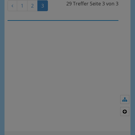
29 Treffer
Seite
3
von
3
1
2
3
Nav
Nac