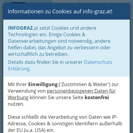
Toggle navi
Suche
Login
Menü
Informationen zu Cookies auf info-graz.at!
Home
Lebens-Guide
INFOGRAZ
.at setzt Cookies und andere
Technologien ein. Einige Cookies &
Datenverarbeitungen sind notwendig, andere
Kriegsgefahr aus Russland –
helfen dabei, das Angebot zu verbessern oder
wie können Österreicher
wirtschaftlich zu betreiben.
vorsorgen?
Details dazu finden Sie in unserer
Datenschutz
Erklärung
.
Nach dem Angriff von Russland auf die Ukraine
ist die
Angst vor einem Krieg
wieder mitten in
Mit Ihrer
Einwilligung
('Zustimmen & Weiter') zur
Europa angekommen.
Verwendung von
personenbezogenen Daten für
Werbung
können Sie unsere Seite
kostenfrei
nutzen.
Diese schließt die Verarbeitung von Daten wie IP-
Adresse, Cookies & sonstigen Identifiern außerhalb
der EU (u.a. USA) ein.