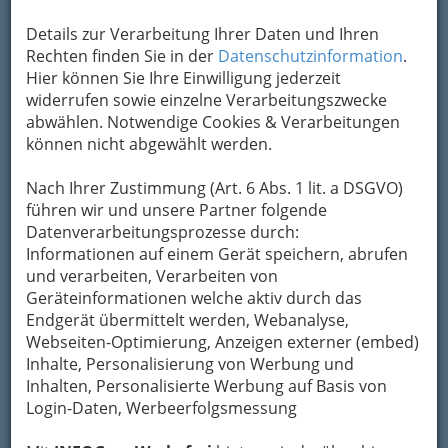
Details zur Verarbeitung Ihrer Daten und Ihren
Rechten finden Sie in der
Datenschutzinformation
.
Hier können Sie Ihre Einwilligung jederzeit
widerrufen sowie einzelne Verarbeitungszwecke
abwählen. Notwendige Cookies & Verarbeitungen
Ohne direkte Mitgliedschaft in der NATO muss
können nicht abgewählt werden.
Österreich auf Sicherheiten des
Verteidigungsbündnisses für die eigene
Nach Ihrer Zustimmung (Art. 6 Abs. 1 lit. a DSGVO)
Souveränität im Gegensatz zu Deutschland,
führen wir und unsere Partner folgende
Polen oder der Türkei verzichten. Aber wie
Datenverarbeitungsprozesse durch:
können Österreicher angesichts der
Informationen auf einem Gerät speichern, abrufen
Kriegsgefahr aus Russland für den Ernstfall
und verarbeiten, Verarbeiten von
vorsorgen?
Geräteinformationen welche aktiv durch das
Endgerät übermittelt werden, Webanalyse,
Webseiten-Optimierung, Anzeigen externer (embed)
Inhalte, Personalisierung von Werbung und
Inhalten, Personalisierte Werbung auf Basis von
Login-Daten, Werbeerfolgsmessung