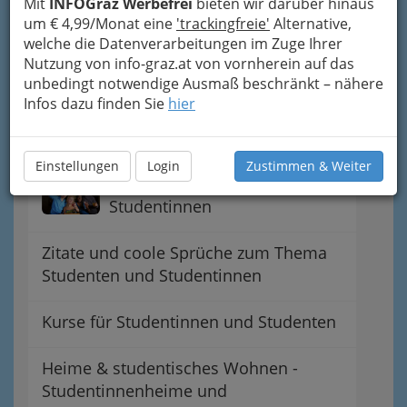
Universität & Forschung
Mit
INFOGraz Werbefrei
bieten wir darüber hinaus
um € 4,99/Monat eine
'trackingfreie'
Alternative,
welche die Datenverarbeitungen im Zuge Ihrer
Nutzung von info-graz.at von vornherein auf das
studentische Freizeit
unbedingt notwendige Ausmaß beschränkt – nähere
Infos dazu finden Sie
hier
Studentinnenvertretungen &
Studentenvertretungen
Einstellungen
Login
Zustimmen & Weiter
Lokale für Studenten und
Studentinnen
Zitate und coole Sprüche zum Thema
Studenten und Studentinnen
Kurse für Studentinnen und Studenten
Heime & studentisches Wohnen -
Studentinnenheime und