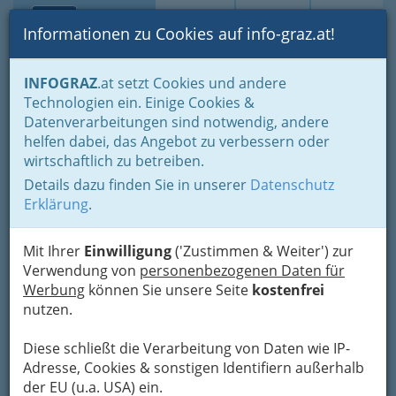
Toggle navi
Suche
Login
Menü
Informationen zu Cookies auf info-graz.at!
Home
Lifestyle
INFOGRAZ
.at setzt Cookies und andere
Studieren, Studium: „Student sein in Graz“ - oder Studentin
Technologien ein. Einige Cookies &
Auslandspraktika & Stipendien
Datenverarbeitungen sind notwendig, andere
EUROPASS Berufsbildung
helfen dabei, das Angebot zu verbessern oder
wirtschaftlich zu betreiben.
Details dazu finden Sie in unserer
Datenschutz
Erklärung
.
Der Europass ist ein Dokument, das einen
genauen Überblick über die Dauer, die
Mit Ihrer
Einwilligung
('Zustimmen & Weiter') zur
Erfahungen, Fachinhalte und über die korrekten
Verwendung von
personenbezogenen Daten für
Ergebnisse der praktischen Ausbildung gibt.
Werbung
können Sie unsere Seite
kostenfrei
Damit ist es möglich, die gesammelte
nutzen.
Berufserfahung im Ausland genau ausweisen zu
können und eine verbesserte berufliche Zukuft
Diese schließt die Verarbeitung von Daten wie IP-
zu schaffen.
Adresse, Cookies & sonstigen Identifiern außerhalb
der EU (u.a. USA) ein.