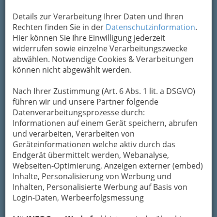
+43 316 362 236
+43 316 362 236 - 499
Details zur Verarbeitung Ihrer Daten und Ihren
+43 664 8418 596
Rechten finden Sie in der
Datenschutzinformation
.
Hier können Sie Ihre Einwilligung jederzeit
widerrufen sowie einzelne Verarbeitungszwecke
abwählen. Notwendige Cookies & Verarbeitungen
Die greenbox-graz nord steht für
Wohnen im
können nicht abgewählt werden.
Einklang mit der Natur
. Die großzügige
Parkanlage, ein Fußballplatz und ein
Nach Ihrer Zustimmung (Art. 6 Abs. 1 lit. a DSGVO)
Volleyballplatz sowie die unmittelbare Lage am
führen wir und unsere Partner folgende
Rosenhain bieten ausreichend Erholung und
Datenverarbeitungsprozesse durch:
Sportmöglichkeiten. Im StudentInenwohnhaus
Informationen auf einem Gerät speichern, abrufen
wohnen 78 Studierende in zehn
und verarbeiten, Verarbeiten von
Wohngemeinschaften. Die
Geräteinformationen welche aktiv durch das
Wohngemeinschaften bestehen aus 6 bis 10
Endgerät übermittelt werden, Webanalyse,
Zimmer
. Jeder Gemeinschaft steht eine
Webseiten-Optimierung, Anzeigen externer (embed)
entsprechend ausgestattete Wohnküche und
Inhalte, Personalisierung von Werbung und
Sanitärbereiche zur Verfügung.
Inhalten, Personalisierte Werbung auf Basis von
Kategorien
Login-Daten, Werbeerfolgsmessung