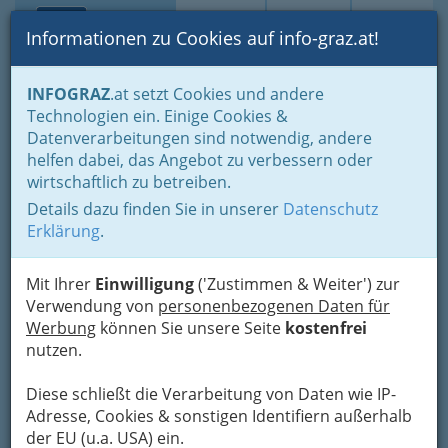
Toggle navi
Suche
Login
Menü
Informationen zu Cookies auf info-graz.at!
Home
Lifestyle
INFOGRAZ
.at setzt Cookies und andere
Studieren, Studium: „Student sein in Graz“ - oder Studentin
Technologien ein. Einige Cookies &
allgemeine Informationen für Studentinnen und Studenten
Datenverarbeitungen sind notwendig, andere
Nav
helfen dabei, das Angebot zu verbessern oder
allgemeine Informationen
wirtschaftlich zu betreiben.
für Studentinnen und
Details dazu finden Sie in unserer
Datenschutz
Erklärung
.
Studenten in der Steiermark
Mit Ihrer
Einwilligung
('Zustimmen & Weiter') zur
Verwendung von
personenbezogenen Daten für
Bezirksauswahl
Werbung
können Sie unsere Seite
kostenfrei
Alle Bezirke
nutzen.
1
Diese schließt die Verarbeitung von Daten wie IP-
greenbox - graz nord
Adresse, Cookies & sonstigen Identifiern außerhalb
Lindweg 31, 8010 Graz
der EU (u.a. USA) ein.