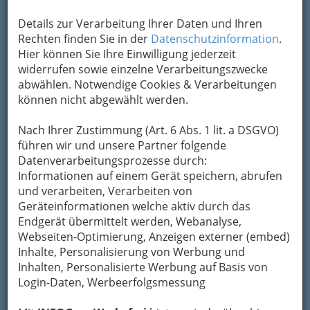
Details zur Verarbeitung Ihrer Daten und Ihren
Rechten finden Sie in der
Datenschutzinformation
.
Die 4 Prinzipien des ÖCV
Hier können Sie Ihre Einwilligung jederzeit
(Österreichischer Cartellverband)
widerrufen sowie einzelne Verarbeitungszwecke
abwählen. Notwendige Cookies & Verarbeitungen
Die gemeinsame Basis für alle
können nicht abgewählt werden.
Cartellbrüder (Mitglieder der
Studentenvereinigungen im CV) sind eine in
vier Prinzipien gegliederte
Nach Ihrer Zustimmung (Art. 6 Abs. 1 lit. a DSGVO)
Lebenseinstellung:
führen wir und unsere Partner folgende
Datenverarbeitungsprozesse durch:
Religio
: Die Förderung des katholischen Seins,
Informationen auf einem Gerät speichern, abrufen
die Förderung der Toleranz der christlichen
und verarbeiten, Verarbeiten von
Konfessionen untereinander und die aktive
Geräteinformationen welche aktiv durch das
Gestaltung des eigenen Lebens aus dem
Endgerät übermittelt werden, Webanalyse,
katholischen Glauben in Verantwortung vor
Webseiten-Optimierung, Anzeigen externer (embed)
Gott, den Menschen und der Schöpfung.
Inhalte, Personalisierung von Werbung und
Scientia
: Für den CV ist die Pflege der
Inhalten, Personalisierte Werbung auf Basis von
Wissenschaft eine wichtige Aufgabe, der er sich
Login-Daten, Werbeerfolgsmessung
verpflichtet fühlt. Dazu gehört für die
Cartellbrüder ein erfolgreicher Studienabschluss