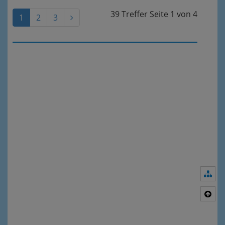
39 Treffer
Seite
1
von
4
1
2
3
Nav
Nac