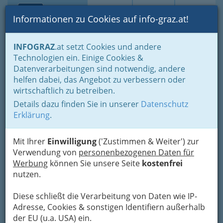
Toggle navi
Suche
Login
Menü
Informationen zu Cookies auf info-graz.at!
Home
Lifestyle
INFOGRAZ
.at setzt Cookies und andere
Studieren, Studium: „Student sein in Graz“ - oder Studentin
Technologien ein. Einige Cookies &
Akademische Vereine & Verbindungen
Datenverarbeitungen sind notwendig, andere
helfen dabei, das Angebot zu verbessern oder
Akademische Vereine &
wirtschaftlich zu betreiben.
Verbindungen
Details dazu finden Sie in unserer
Datenschutz
Erklärung
.
Mit Ihrer
Einwilligung
('Zustimmen & Weiter') zur
Verwendung von
personenbezogenen Daten für
Werbung
können Sie unsere Seite
kostenfrei
nutzen.
Diese schließt die Verarbeitung von Daten wie IP-
Adresse, Cookies & sonstigen Identifiern außerhalb
der EU (u.a. USA) ein.