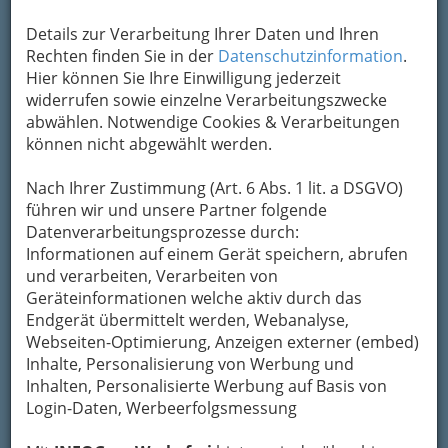
Kontaktaufnahme
Details zur Verarbeitung Ihrer Daten und Ihren
Um die Info-Graz Firmen
vor Spam-Mails zu
Rechten finden Sie in der
Datenschutzinformation
.
bewahren
, verwenden wir an dieser Stelle zur
Hier können Sie Ihre Einwilligung jederzeit
Übermittlung Ihrer Nachricht ein sicheres
widerrufen sowie einzelne Verarbeitungszwecke
Formular. Ihre Nachricht wird nach dem
abwählen. Notwendige Cookies & Verarbeitungen
Absenden umgehend per Mail an das
können nicht abgewählt werden.
Unternehmen Bundespolizeidirektion Graz
weitergeleitet.
Nach Ihrer Zustimmung (Art. 6 Abs. 1 lit. a DSGVO)
Mein Name
führen wir und unsere Partner folgende
Datenverarbeitungsprozesse durch:
Informationen auf einem Gerät speichern, abrufen
und verarbeiten, Verarbeiten von
Meine Email Adresse
Geräteinformationen welche aktiv durch das
Endgerät übermittelt werden, Webanalyse,
Webseiten-Optimierung, Anzeigen externer (embed)
Mein Betreff
Inhalte, Personalisierung von Werbung und
Inhalten, Personalisierte Werbung auf Basis von
Login-Daten, Werbeerfolgsmessung
Meine Nachricht