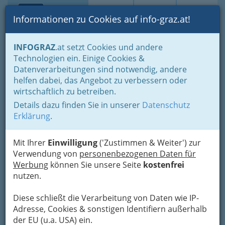
Toggle navi
Suche
Login
Menü
Informationen zu Cookies auf info-graz.at!
Home
Branchen
Auto - KFZ
INFOGRAZ
.at setzt Cookies und andere
Technologien ein. Einige Cookies &
Bundespolizeidirektion Graz
Datenverarbeitungen sind notwendig, andere
helfen dabei, das Angebot zu verbessern oder
Paulustorgasse 8, 8010 Graz
wirtschaftlich zu betreiben.
+43 316 888 - 0
Details dazu finden Sie in unserer
Datenschutz
Erklärung
.
Die vielfältigen Aufgabengebiete im einzelnen
Mit Ihrer
Einwilligung
('Zustimmen & Weiter') zur
werden auf dieser Seite erläutert. Für Notfälle
Verwendung von
personenbezogenen Daten für
gilt die
Notrufnummer 133
vorgesehen.
Werbung
können Sie unsere Seite
kostenfrei
nutzen.
Karte
Diese schließt die Verarbeitung von Daten wie IP-
Karte anzeigen
Adresse, Cookies & sonstigen Identifiern außerhalb
der EU (u.a. USA) ein.