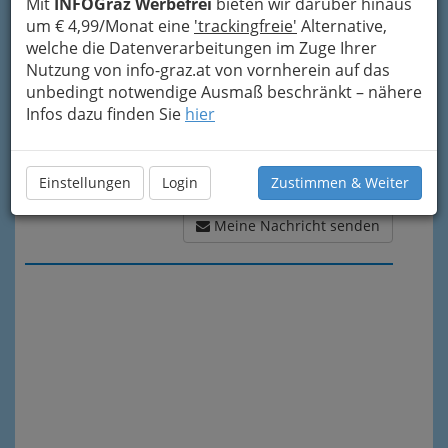
Mit
INFOGraz Werbefrei
bieten wir darüber hinaus
um € 4,99/Monat eine
'trackingfreie'
Alternative,
welche die Datenverarbeitungen im Zuge Ihrer
Nutzung von info-graz.at von vornherein auf das
unbedingt notwendige Ausmaß beschränkt – nähere
Infos dazu finden Sie
hier
Einstellungen
Login
Zustimmen & Weiter
Meine Nachricht senden