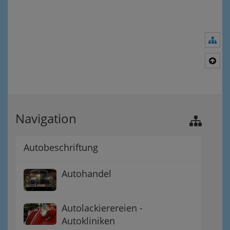
Nav
Nac
Navigation
Autobeschriftung
Autohandel
Autolackierereien -
Autokliniken