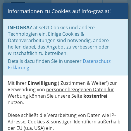
Toggle navi
Suche
Login
Menü
Informationen zu Cookies auf info-graz.at!
Home
Branchen
Auto - KFZ
Autowäsche
INFOGRAZ
.at setzt Cookies und andere
Technologien ein. Einige Cookies &
Dieter Ploj
Datenverarbeitungen sind notwendig, andere
helfen dabei, das Angebot zu verbessern oder
Weblinger Straße 41, 8054 Graz
wirtschaftlich zu betreiben.
+43 316 281 755
Details dazu finden Sie in unserer
Datenschutz
Erklärung
.
Mit Ihrer
Einwilligung
('Zustimmen & Weiter') zur
Karte
Verwendung von
personenbezogenen Daten für
Werbung
können Sie unsere Seite
kostenfrei
Adresse mit Google Maps anschauen
nutzen.
Diese schließt die Verarbeitung von Daten wie IP-
Adresse, Cookies & sonstigen Identifiern außerhalb
der EU (u.a. USA) ein.