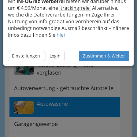
Mit
INFOGraz Werbefrei
bieten wir darüber hinaus
Autohandel
um € 4,99/Monat eine
'trackingfreie'
Alternative,
welche die Datenverarbeitungen im Zuge Ihrer
Nutzung von info-graz.at von vornherein auf das
Autolackierereien -
unbedingt notwendige Ausmaß beschränkt – nähere
Autokliniken
Infos dazu finden Sie
hier
Autospenglereien
Einstellungen
Login
Zustimmen & Weiter
Autoverglasung - Auto
verglasen
Autoverwertung - gebrauchte Autoteile
Autowäsche
Garagengewerbe