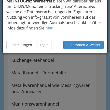
Mit
INFOGraz Werbefrei
bieten wir darüber hinaus
um € 4,99/Monat eine
'trackingfreie'
Alternative,
Glaswarenhandel
welche die Datenverarbeitungen im Zuge Ihrer
Nutzung von info-graz.at von vornherein auf das
Hausgerätehandel
unbedingt notwendige Ausmaß beschränkt – nähere
Infos dazu finden Sie
hier
Heizungs- & Sanitärartikelhandel
Einstellungen
Login
Zustimmen & Weiter
Keramikwarenhandel
Küchengerätehandel
Metallhandel - Rohmetalle
Metallwarenhandel wie Messingwaren
und Zinnwaren
Munitionswarenhandel