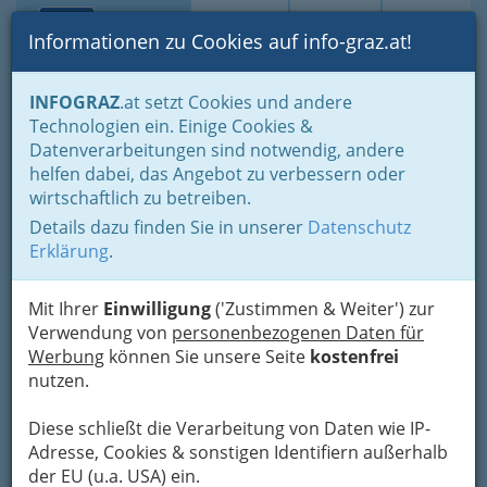
Toggle navi
Suche
Login
Menü
Informationen zu Cookies auf info-graz.at!
Home
Branchen
Einkaufen & Schenken - der Handel
INFOGRAZ
.at setzt Cookies und andere
Der Handel nach WKO-Gliederung
Technologien ein. Einige Cookies &
Landesgremium Baustoff-, Eisen-, Hartwaren- und Holzhandel
Datenverarbeitungen sind notwendig, andere
Nav
helfen dabei, das Angebot zu verbessern oder
Landesgremium Baustoff-,
wirtschaftlich zu betreiben.
Eisen-, Hartwaren- und
Details dazu finden Sie in unserer
Datenschutz
Erklärung
.
Holzhandel
Mit Ihrer
Einwilligung
('Zustimmen & Weiter') zur
Verwendung von
personenbezogenen Daten für
Werbung
können Sie unsere Seite
kostenfrei
nutzen.
Diese schließt die Verarbeitung von Daten wie IP-
Adresse, Cookies & sonstigen Identifiern außerhalb
der EU (u.a. USA) ein.