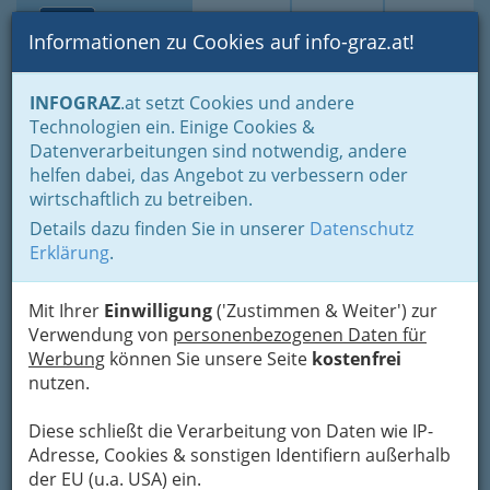
Toggle navi
Suche
Login
Menü
Informationen zu Cookies auf info-graz.at!
Home
Branchen
Einkaufen & Schenken - der Handel
INFOGRAZ
.at setzt Cookies und andere
Der Handel nach WKO-Gliederung
Technologien ein. Einige Cookies &
Landesgremium Baustoff-, Eisen-, Hartwaren- und Holzhandel
Datenverarbeitungen sind notwendig, andere
Metallhandel - Rohmetalle
helfen dabei, das Angebot zu verbessern oder
Nav
wirtschaftlich zu betreiben.
Metallhandel - Rohmetalle
Details dazu finden Sie in unserer
Datenschutz
Erklärung
.
Bezirksauswahl
Mit Ihrer
Einwilligung
('Zustimmen & Weiter') zur
Alle Bezirke
Verwendung von
personenbezogenen Daten für
Werbung
können Sie unsere Seite
kostenfrei
1
nutzen.
Frank Metall Recycling und Handels
GmbH - Handel mit
Diese schließt die Verarbeitung von Daten wie IP-
Sekundärrohstoffen
Adresse, Cookies & sonstigen Identifiern außerhalb
der EU (u.a. USA) ein.
Schönaugürtel 4, 8010 Graz