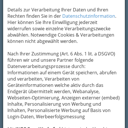
+43 316 823 195
Details zur Verarbeitung Ihrer Daten und Ihren
+43 316 823 195 - 4
Rechten finden Sie in der
Datenschutzinformation
.
Hier können Sie Ihre Einwilligung jederzeit
widerrufen sowie einzelne Verarbeitungszwecke
Ankauf aller Eisen- und Buntmetalle,
abwählen. Notwendige Cookies & Verarbeitungen
Demontagen und Industrierückbau sämtlicher
können nicht abgewählt werden.
Anlagen und Anlagenteile
Nach Ihrer Zustimmung (Art. 6 Abs. 1 lit. a DSGVO)
Kategorien
führen wir und unsere Partner folgende
Datenverarbeitungsprozesse durch:
Informationen auf einem Gerät speichern, abrufen
2
Allan Frank
und verarbeiten, Verarbeiten von
Schönaugürtel 4, 8010 Graz
Geräteinformationen welche aktiv durch das
+43 316 823 195
Endgerät übermittelt werden, Webanalyse,
+43 316 823 1954
Webseiten-Optimierung, Anzeigen externer (embed)
Inhalte, Personalisierung von Werbung und
E-Mail
Karte & Routenplaner
Inhalten, Personalisierte Werbung auf Basis von
Eintrag ändern
Login-Daten, Werbeerfolgsmessung
Kategorien