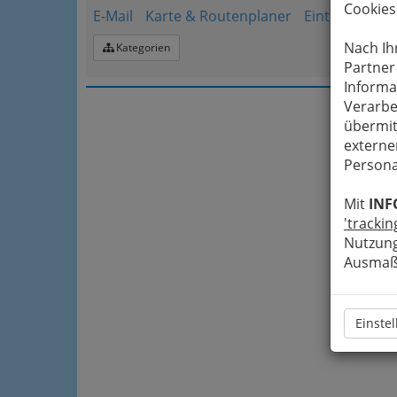
Cookies
E-Mail
Karte & Routenplaner
Eintrag änder
Nach Ih
Kategorien
Partner
Informa
Verarbe
übermit
externe
Persona
Mit
INF
'trackin
Nutzung
Ausmaß 
Einste