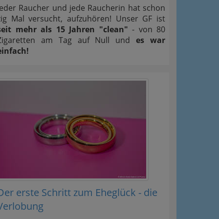
Jeder Raucher und jede Raucherin hat schon
zig Mal versucht, aufzuhören! Unser GF ist
seit mehr als 15 Jahren "clean"
- von 80
Zigaretten am Tag auf Null und
es war
einfach!
Der erste Schritt zum Eheglück - die
Verlobung