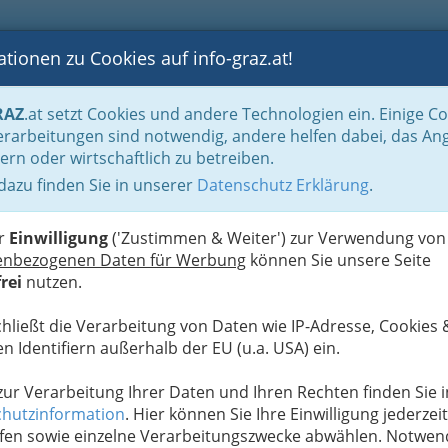
tionen zu Cookies auf info-graz.at!
B
F
G
B
GEN
LOGS
OTOS
ASTRONOMIE
RANCHEN
RAZ
.at setzt Cookies und andere Technologien ein. Einige C
Der Handel nach WKO-Gliederung
Landesgremium Baustoff-, Eisen-, Hartwar
rarbeitungen sind notwendig, andere helfen dabei, das An
ern oder wirtschaftlich zu betreiben.
 dazu finden Sie in unserer
Datenschutz Erklärung
.
N
tecke und Messer
er
Einwilligung
('Zustimmen & Weiter') zur Verwendung von
enbezogenen Daten für Werbung
können Sie unsere Seite
rei
nutzen.
Alle Bezirke
chließt die Verarbeitung von Daten wie IP-Adresse, Cookies 
n Identifiern außerhalb der EU (u.a. USA) ein.
1
 zur Verarbeitung Ihrer Daten und Ihren Rechten finden Sie i
hutzinformation
. Hier können Sie Ihre Einwilligung jederzeit
fen sowie einzelne Verarbeitungszwecke abwählen. Notwen