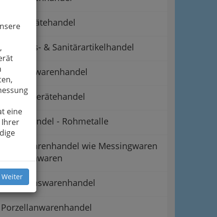
Hausgerätehandel
unsere
Heizungs- & Sanitärartikelhandel
,
erät
n
Keramikwarenhandel
ten,
smessung
Küchengerätehandel
t eine
Metallhandel - Rohmetalle
 Ihrer
dige
Metallwarenhandel wie Messingwaren
und Zinnwaren
 Weiter
Munitionswarenhandel
Porzellanwarenhandel