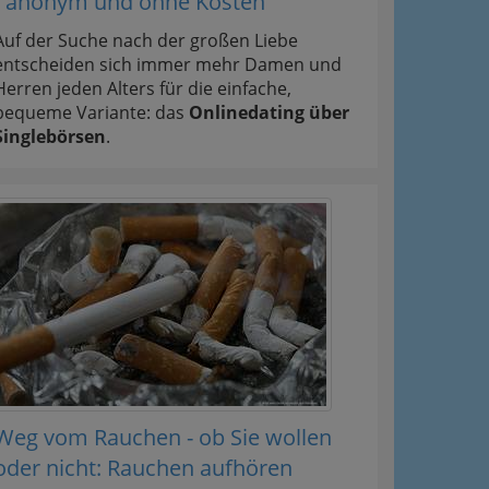
- anonym und ohne Kosten
Auf der Suche nach der großen Liebe
entscheiden sich immer mehr Damen und
Herren jeden Alters für die einfache,
bequeme Variante: das
Onlinedating über
Singlebörsen
.
Weg vom Rauchen - ob Sie wollen
oder nicht: Rauchen aufhören