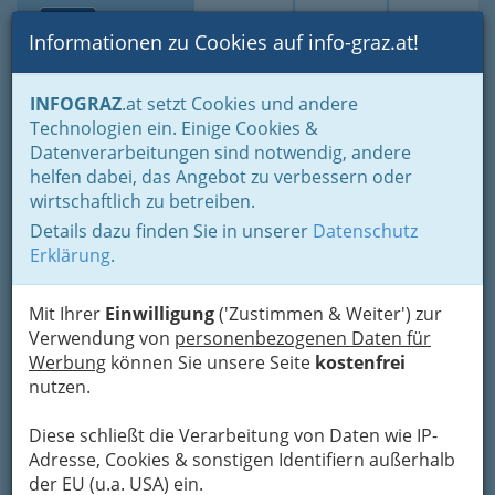
Toggle navi
Suche
Login
Menü
Informationen zu Cookies auf info-graz.at!
Home
Branchen
Wellness & Beauty
INFOGRAZ
.at setzt Cookies und andere
Beautysalons Graz und Umgebung
Technologien ein. Einige Cookies &
Hofer Fußpflegespezialist
Datenverarbeitungen sind notwendig, andere
Nav
helfen dabei, das Angebot zu verbessern oder
Leonhardstraße 29, 8010 Graz
wirtschaftlich zu betreiben.
+43 316 318 214
Details dazu finden Sie in unserer
Datenschutz
Erklärung
.
Mit Ihrer
Einwilligung
('Zustimmen & Weiter') zur
Karte
Verwendung von
personenbezogenen Daten für
Werbung
können Sie unsere Seite
kostenfrei
nutzen.
Adresse mit Google Maps anschauen
Diese schließt die Verarbeitung von Daten wie IP-
Adresse, Cookies & sonstigen Identifiern außerhalb
der EU (u.a. USA) ein.