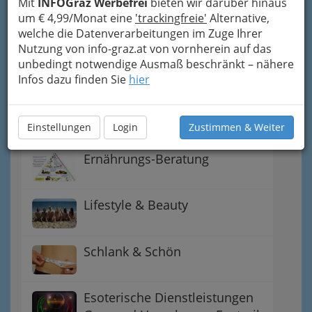
Mit
INFOGraz Werbefrei
bieten wir darüber hinaus
Umgebung
um € 4,99/Monat eine
'trackingfreie'
Alternative,
welche die Datenverarbeitungen im Zuge Ihrer
Dampfbad & Sauna
Nutzung von info-graz.at von vornherein auf das
unbedingt notwendige Ausmaß beschränkt – nähere
Infos dazu finden Sie
hier
Friseure Graz und
Friseurinnen - perfekte
Frisuren
Einstellungen
Login
Zustimmen & Weiter
Ernährungs-Beratung
Lifestyle & Beauty
Schlank & Schön
Esoterische Dienstleistungen