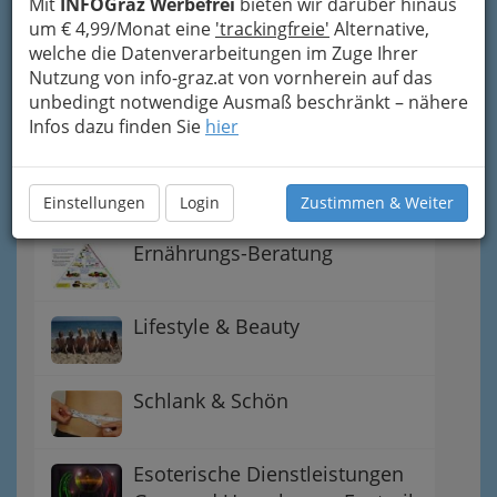
Mit
INFOGraz Werbefrei
bieten wir darüber hinaus
Umgebung
um € 4,99/Monat eine
'trackingfreie'
Alternative,
welche die Datenverarbeitungen im Zuge Ihrer
Dampfbad & Sauna
Nutzung von info-graz.at von vornherein auf das
unbedingt notwendige Ausmaß beschränkt – nähere
Infos dazu finden Sie
hier
Friseure Graz und
Friseurinnen - perfekte
Frisuren
Einstellungen
Login
Zustimmen & Weiter
Ernährungs-Beratung
Lifestyle & Beauty
Schlank & Schön
Esoterische Dienstleistungen