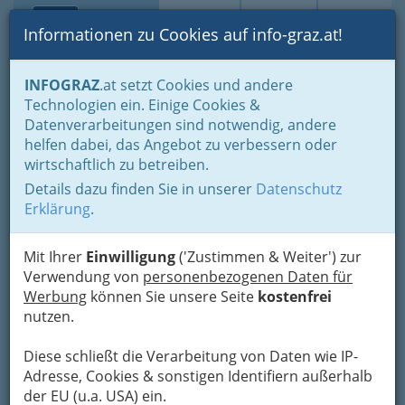
Toggle navi
Suche
Login
Menü
Informationen zu Cookies auf info-graz.at!
Home
Branchen
Wellness & Beauty
INFOGRAZ
.at setzt Cookies und andere
Beautysalons Graz und Umgebung
Technologien ein. Einige Cookies &
Harmonie
Datenverarbeitungen sind notwendig, andere
helfen dabei, das Angebot zu verbessern oder
Burenstraße 47, 8020 Graz
wirtschaftlich zu betreiben.
+43 316 586 850
Details dazu finden Sie in unserer
Datenschutz
Erklärung
.
Mit Ihrer
Einwilligung
('Zustimmen & Weiter') zur
Karte
Verwendung von
personenbezogenen Daten für
Werbung
können Sie unsere Seite
kostenfrei
nutzen.
Adresse mit Google Maps anschauen
Diese schließt die Verarbeitung von Daten wie IP-
Adresse, Cookies & sonstigen Identifiern außerhalb
der EU (u.a. USA) ein.