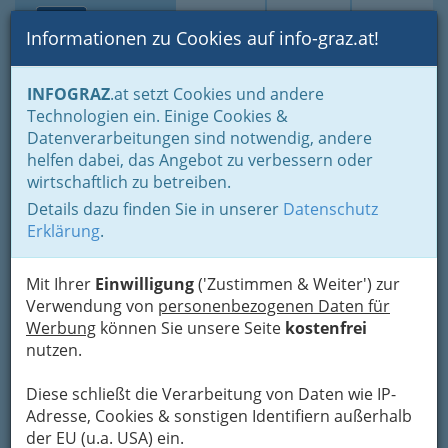
Toggle navi
Suche
Login
Menü
Informationen zu Cookies auf info-graz.at!
Home
Gastronomie
Beisln, Bars, Pubs & Wein
INFOGRAZ
.at setzt Cookies und andere
Technologien ein. Einige Cookies &
Nav
Datenverarbeitungen sind notwendig, andere
Beisln, Bars, Pubs & Wein
helfen dabei, das Angebot zu verbessern oder
wirtschaftlich zu betreiben.
Kleine, feine Lokale - mit
Details dazu finden Sie in unserer
Datenschutz
internationalem Flair oder
Erklärung
.
steirischer Tradition
Mit Ihrer
Einwilligung
('Zustimmen & Weiter') zur
Verwendung von
personenbezogenen Daten für
Werbung
können Sie unsere Seite
kostenfrei
nutzen.
Diese schließt die Verarbeitung von Daten wie IP-
Adresse, Cookies & sonstigen Identifiern außerhalb
der EU (u.a. USA) ein.