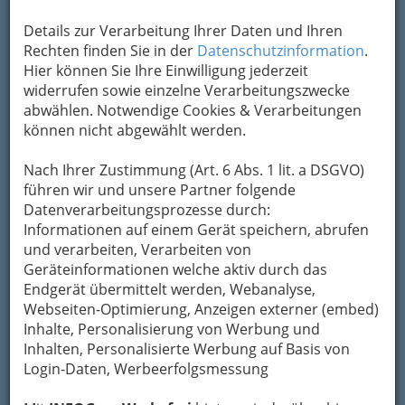
Details zur Verarbeitung Ihrer Daten und Ihren
Rechten finden Sie in der
Datenschutzinformation
.
Hier können Sie Ihre Einwilligung jederzeit
widerrufen sowie einzelne Verarbeitungszwecke
Atmosphäre ist ein großer Teil dessen, was ein kleines
abwählen. Notwendige Cookies & Verarbeitungen
Lokal hervorhebt
können nicht abgewählt werden.
Nicht daheim und doch zu
Nach Ihrer Zustimmung (Art. 6 Abs. 1 lit. a DSGVO)
Hause
.
führen wir und unsere Partner folgende
Datenverarbeitungsprozesse durch:
Informationen auf einem Gerät speichern, abrufen
Das sagen sich sicher viele Grazer und
und verarbeiten, Verarbeiten von
Grazerinnen und deren Besucher, wenn sie über
Geräteinformationen welche aktiv durch das
die
Grazer Gastroszene
sprechen. Besonders
Endgerät übermittelt werden, Webanalyse,
die
kleineren Lokale
, in denen man sich noch
Webseiten-Optimierung, Anzeigen externer (embed)
gemütlich unterhalten
kann und wo auch
Inhalte, Personalisierung von Werbung und
einmal gesungen werden darf (oder soll)
Inhalten, Personalisierte Werbung auf Basis von
machen diesen Spruch wahr. Was unseren
Login-Daten, Werbeerfolgsmessung
germanischen Nachbarn die
Kneipe
ist, dafür