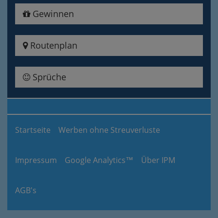
Gewinnen
Routenplan
Sprüche
Startseite
Werben ohne Streuverluste
Impressum
Google Analytics™
Über IPM
AGB's