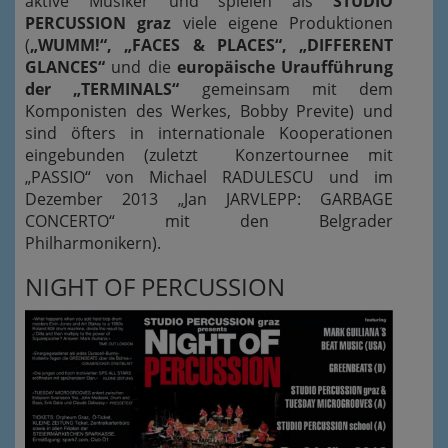
aktive Musiker und spielen als
STUDIO
PERCUSSION graz
viele eigene Produktionen
(
„WUMM!“, „FACES & PLACES“, „DIFFERENT
GLANCES“
und die
europäische Uraufführung
der „TERMINALS“
gemeinsam mit dem
Komponisten des Werkes, Bobby Previte) und
sind öfters in internationale Kooperationen
eingebunden (zuletzt Konzertournee mit
„PASSIO“ von Michael RADULESCU und im
Dezember 2013 „Jan JARVLEPP: GARBAGE
CONCERTO“ mit den Belgrader
Philharmonikern).
NIGHT OF PERCUSSION