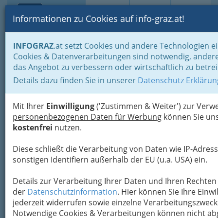
Toggle navi
Suche
Login
Menü
Informationen zu Cookies auf info-graz.at!
Home
Branchen
INFOGRAZ
.at setzt Cookies und andere Technologien ei
Cookies & Datenverarbeitungen sind notwendig, andere
STUDIO PERCUSSION school
Nav
das Angebot zu verbessern oder wirtschaftlich zu betre
- artistic director: Günter
Details dazu finden Sie in unserer
Datenschutz Erklärun
MEINHART
Mit Ihrer
Einwilligung
('Zustimmen & Weiter') zur Ver
Brandhofgasse 12, 8010 Graz
personenbezogenen Daten für Werbung
können Sie uns
+43 316 823 586 - 0
kostenfrei
nutzen.
+43 316 823586 - 9
+43 664 5242 252
Diese schließt die Verarbeitung von Daten wie IP-Adress
sonstigen Identifiern außerhalb der EU (u.a. USA) ein.
Details zur Verarbeitung Ihrer Daten und Ihren Rechten 
der
Datenschutzinformation
. Hier können Sie Ihre Einwi
jederzeit widerrufen sowie einzelne Verarbeitungszwec
Notwendige Cookies & Verarbeitungen können nicht ab