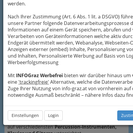
werden.
Nach Ihrer Zustimmung (Art. 6 Abs. 1 lit. a DSGVO) führ
unsere Partner folgende Datenverarbeitungsprozesse d
Informationen auf einem Gerät speichern, abrufen und 
Verarbeiten von Geräteinformationen welche aktiv dur
Leitung sowie Lehrer und Lehrerinnen der
Endgerät übermittelt werden, Webanalyse, Webseiten-
STUDIO PERCUSSION school
Anzeigen externer (embed) Inhalte, Personalisierung 
und Inhalten, Personalisierte Werbung auf Basis von Lo
Die STUDIO PERCUSSION
Werbeerfolgsmessung
school,..
Mit
INFOGraz Werbefrei
bieten wir darüber hinaus um 
..gegründet 1993, ist eine
Schlagzeugschule
eine
'trackingfreie'
Alternative, welche die Datenverarb
unter der künstlerischen Leitung von Günter
Zuge Ihrer Nutzung von info-graz.at von vornherein auf
Meinhart
. Es werden zwei Unterrichtsstandorte
notwendige Ausmaß beschränkt – nähere Infos dazu fin
betrieben: Brandhofgasse 12 und Freiheitsplatz
1, beide 8010
Graz
.
Im Schuljahr 2012/13 haben 14 Lehrer und
Einstellungen
Login
Zusti
Lehrerinnen 120-130 Schüler und Schülerinnen
auf verschiedensten
Percussion-Instrumenten,