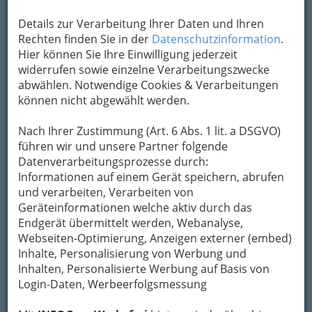
Details zur Verarbeitung Ihrer Daten und Ihren
Navigation
Rechten finden Sie in der
Datenschutzinformation
.
Hier können Sie Ihre Einwilligung jederzeit
widerrufen sowie einzelne Verarbeitungszwecke
Damenoberbekleidung -
abwählen. Notwendige Cookies & Verarbeitungen
Damenmode
können nicht abgewählt werden.
Trachtenbekleidung -
Nach Ihrer Zustimmung (Art. 6 Abs. 1 lit. a DSGVO)
Steireranzug und Dirndl
führen wir und unsere Partner folgende
Datenverarbeitungsprozesse durch:
Informationen auf einem Gerät speichern, abrufen
Mode für 'drunter' - Wäsche
und verarbeiten, Verarbeiten von
Geräteinformationen welche aktiv durch das
Endgerät übermittelt werden, Webanalyse,
Bademoden
Webseiten-Optimierung, Anzeigen externer (embed)
Inhalte, Personalisierung von Werbung und
Inhalten, Personalisierte Werbung auf Basis von
Berufsbekleidung
Login-Daten, Werbeerfolgsmessung
Damenoberbekleidung - Großhandel