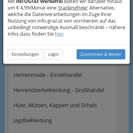
Mit
INFOGraz Werbefrei
bieten wir darüber hinaus
um € 4,99/Monat eine
'trackingfreie'
Alternative,
Einzelhandel mit Textilien
welche die Datenverarbeitungen im Zuge Ihrer
Nutzung von info-graz.at von vornherein auf das
unbedingt notwendige Ausmaß beschränkt – nähere
Handarbeiten
Infos dazu finden Sie
hier
Handschuhe
Einstellungen
Login
Zustimmen & Weiter
Heimtextilien
Herrenmode - Einzelhandel
Herrenoberbekleidung - Großhandel
Hüte, Mützen, Kappen und Schals
Jagdbekleidung