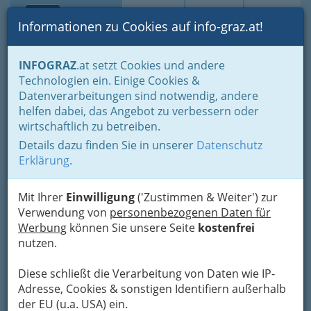
Toggle navi
Suche
Login
Menü
Informationen zu Cookies auf info-graz.at!
Home
Branchen
Einkaufen & Schenken - der Handel
INFOGRAZ
.at setzt Cookies und andere
Der Handel nach WKO-Gliederung
Textilhandel
Technologien ein. Einige Cookies &
Mode für 'drunter' - Wäsche
Datenverarbeitungen sind notwendig, andere
Intimissimi Shop
Nav
helfen dabei, das Angebot zu verbessern oder
wirtschaftlich zu betreiben.
Herrengasse
Details dazu finden Sie in unserer
Datenschutz
Herrengasse 28, 8010 Graz
Erklärung
.
+43 316 812 878
Mit Ihrer
Einwilligung
('Zustimmen & Weiter') zur
Verwendung von
personenbezogenen Daten für
Werbung
können Sie unsere Seite
kostenfrei
nutzen.
Karte
Diese schließt die Verarbeitung von Daten wie IP-
Karte anzeigen
Adresse, Cookies & sonstigen Identifiern außerhalb
der EU (u.a. USA) ein.