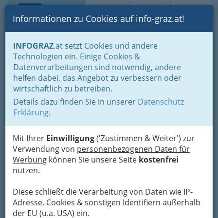
Toggle navi
Suche
Login
Menü
Informationen zu Cookies auf info-graz.at!
Home
Branchen
Einkaufen & Schenken - der Handel
INFOGRAZ
.at setzt Cookies und andere
Der Handel nach WKO-Gliederung
Textilhandel
Technologien ein. Einige Cookies &
Kinderoberbekleidung - Großhandel
Datenverarbeitungen sind notwendig, andere
Nav
helfen dabei, das Angebot zu verbessern oder
Kinderoberbekleidung -
wirtschaftlich zu betreiben.
Großhandel
Details dazu finden Sie in unserer
Datenschutz
Erklärung
.
Bezirksauswahl
Mit Ihrer
Einwilligung
('Zustimmen & Weiter') zur
Verwendung von
personenbezogenen Daten für
Alle Bezirke
Werbung
können Sie unsere Seite
kostenfrei
nutzen.
1
Sigrid Hofmann
Diese schließt die Verarbeitung von Daten wie IP-
Sparbersbachgasse 56, 8010 Graz
Adresse, Cookies & sonstigen Identifiern außerhalb
+43 316 817 352
der EU (u.a. USA) ein.
+43 316 817 352-4