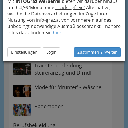
Mit
INFOGraz Werbefrei
bieten wir darüber hinaus
um € 4,99/Monat eine
'trackingfreie'
Alternative,
welche die Datenverarbeitungen im Zuge Ihrer
Nutzung von info-graz.at von vornherein auf das
Navigation
unbedingt notwendige Ausmaß beschränkt – nähere
Infos dazu finden Sie
hier
Damenoberbekleidung -
Damenmode
Einstellungen
Login
Zustimmen & Weiter
Trachtenbekleidung -
Steireranzug und Dirndl
Mode für 'drunter' - Wäsche
Bademoden
Berufsbekleidung