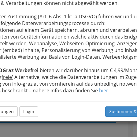
 & Verarbeitungen können nicht abgewählt werden.
u bewahren
, verwenden wir an dieser Stelle zur
Formular. Ihre Nachricht wird nach dem Absenden
rer Zustimmung (Art. 6 Abs. 1 lit. a DSGVO) führen wir und 
. Peter Scheiber - Arzt für Allgemeinmedizin
 folgende Datenverarbeitungsprozesse durch:
tionen auf einem Gerät speichern, abrufen und verarbeiten
iten von Geräteinformationen welche aktiv durch das Endg
Meine Nachricht
telt werden, Webanalyse, Webseiten-Optimierung, Anzeige
r (embed) Inhalte, Personalisierung von Werbung und Inhal
lisierte Werbung auf Basis von Login-Daten, Werbeerfolg
OGraz Werbefrei
bieten wir darüber hinaus um € 4,99/Mona
gfreie'
Alternative, welche die Datenverarbeitungen im Zuge
 von info-graz.at von vornherein auf das unbedingt notwen
beschränkt – nähere Infos dazu finden Sie
hier
Meine Nachricht senden
llungen
Login
Zustimmen &