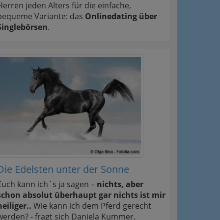
Herren jeden Alters für die einfache,
bequeme Variante: das
Onlinedating über
Singlebörsen
.
Die Edelsten unter der Sonne
Euch kann ich´s ja sagen –
nichts, aber
schon absolut überhaupt gar nichts ist mir
heiliger..
Wie kann ich dem Pferd gerecht
werden? - fragt sich Daniela Kummer.