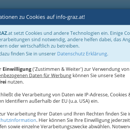
tionen zu Cookies auf info-graz.at!
B
F
G
B
GEN
LOGS
OTOS
ASTRONOMIE
RANCHEN
RAZ
.at setzt Cookies und andere Technologien ein. Einige C
atung
rarbeitungen sind notwendig, andere helfen dabei, das An
ern oder wirtschaftlich zu betreiben.
ür Allgemeinmedizin
 dazu finden Sie in unserer
Datenschutz Erklärung
.
N
er
Einwilligung
('Zustimmen & Weiter') zur Verwendung von
enbezogenen Daten für Werbung
können Sie unsere Seite
rei
nutzen.
chließt die Verarbeitung von Daten wie IP-Adresse, Cookies 
n Identifiern außerhalb der EU (u.a. USA) ein.
 zur Verarbeitung Ihrer Daten und Ihren Rechten finden Sie i
hutzinformation
. Hier können Sie Ihre Einwilligung jederzeit
fen sowie einzelne Verarbeitungszwecke abwählen. Notwen