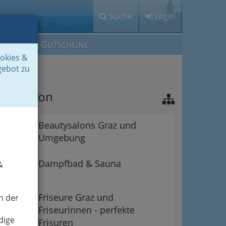
Suche
Login
M
G
EIN IG
UTSCHEINE
ookies &
gebot zu
avigation
Beautysalons Graz und
Umgebung
Dampfbad & Sauna
&
Friseure Graz und
n der
Friseurinnen - perfekte
dige
Frisuren