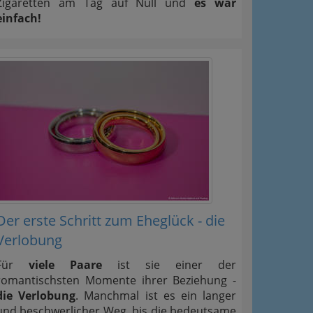
Zigaretten am Tag auf Null und
es war
einfach!
Der erste Schritt zum Eheglück - die
Verlobung
Für
viele Paare
ist sie einer der
romantischsten Momente ihrer Beziehung -
die Verlobung
. Manchmal ist es ein langer
und beschwerlicher Weg, bis die bedeutsame