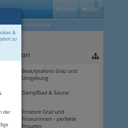
Suche
Login
M
G
EIN IG
UTSCHEINE
ookies &
gebot zu
avigation
Beautysalons Graz und
Umgebung
Dampfbad & Sauna
&
Friseure Graz und
n der
Friseurinnen - perfekte
dige
Frisuren