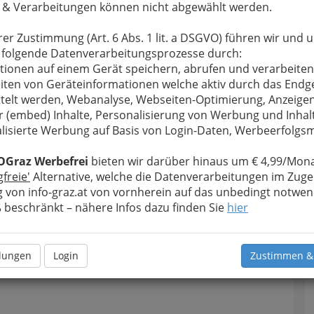
 & Verarbeitungen können nicht abgewählt werden.
u bewahren
, verwenden wir an dieser Stelle zur
Formular. Ihre Nachricht wird nach dem Absenden
rer Zustimmung (Art. 6 Abs. 1 lit. a DSGVO) führen wir und 
 Ernährungsberatung Damaris Schulz, BSc
 folgende Datenverarbeitungsprozesse durch:
tionen auf einem Gerät speichern, abrufen und verarbeiten
Meine Nachricht
iten von Geräteinformationen welche aktiv durch das Endg
telt werden, Webanalyse, Webseiten-Optimierung, Anzeige
r (embed) Inhalte, Personalisierung von Werbung und Inhal
lisierte Werbung auf Basis von Login-Daten, Werbeerfolg
OGraz Werbefrei
bieten wir darüber hinaus um € 4,99/Mona
gfreie'
Alternative, welche die Datenverarbeitungen im Zuge
 von info-graz.at von vornherein auf das unbedingt notwen
beschränkt – nähere Infos dazu finden Sie
hier
Meine Nachricht senden
llungen
Login
Zustimmen &