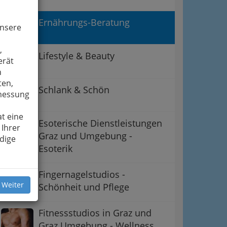
Ernährungs-Beratung
unsere
,
Lifestyle & Beauty
erät
n
ten,
Schlank & Schön
smessung
t eine
Esoterische Dienstleistungen
 Ihrer
Graz und Umgebung -
dige
Esoterik
Fingernagelstudios -
 Weiter
Schönheit und Pflege
Fitnessstudios in Graz und
Graz Umgebung - Wellness