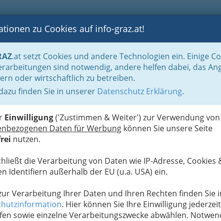
tionen zu Cookies auf info-graz.at!
B
F
G
B
GEN
LOGS
OTOS
ASTRONOMIE
RANCHEN
RAZ
.at setzt Cookies und andere Technologien ein. Einige C
atung
rarbeitungen sind notwendig, andere helfen dabei, das An
ern oder wirtschaftlich zu betreiben.
is Schulz, BSc
 dazu finden Sie in unserer
Datenschutz Erklärung
.
N
er
Einwilligung
('Zustimmen & Weiter') zur Verwendung von
enbezogenen Daten für Werbung
können Sie unsere Seite
rei
nutzen.
chließt die Verarbeitung von Daten wie IP-Adresse, Cookies 
n Identifiern außerhalb der EU (u.a. USA) ein.
 zur Verarbeitung Ihrer Daten und Ihren Rechten finden Sie i
hutzinformation
. Hier können Sie Ihre Einwilligung jederzeit
fen sowie einzelne Verarbeitungszwecke abwählen. Notwen