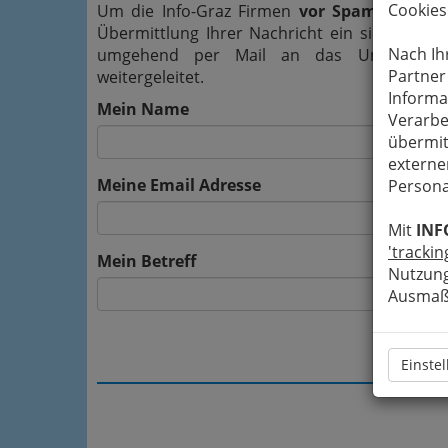
Cookies
Um die Info-Graz Firmen
vor Spam-Mails z
Übermittlung Ihrer Nachricht ein sicheres 
Nach Ih
umgehend per Mail an das Unternehmen
Partner
weitergeleitet.
Informa
Mein Name
Verarbe
übermit
externe
Meine Email Adresse
Persona
Mit
INF
'trackin
Mein Betreff
Nutzung
Ausmaß 
Einste