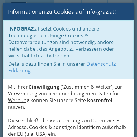
Toggle navi
Suche
Login
Menü
Informationen zu Cookies auf info-graz.at!
Home
Branchen
Wellness & Beauty
Ernährungs-Beratung
INFOGRAZ
.at setzt Cookies und andere
Technologien ein. Einige Cookies &
Dr.med.univ. Yali Sui - Ärztin
Datenverarbeitungen sind notwendig, andere
für Allgemeinmedizin
helfen dabei, das Angebot zu verbessern oder
wirtschaftlich zu betreiben.
Conrad-von-Hötzendorf-Straße 26, 8010 Graz
Details dazu finden Sie in unserer
Datenschutz
+43 316 833 509
Erklärung
.
+43 316 833 509
Mit Ihrer
Einwilligung
('Zustimmen & Weiter') zur
Verwendung von
personenbezogenen Daten für
Werbung
können Sie unsere Seite
kostenfrei
Karte
nutzen.
Diese schließt die Verarbeitung von Daten wie IP-
Adresse mit Google Maps anschauen
Adresse, Cookies & sonstigen Identifiern außerhalb
der EU (u.a. USA) ein.