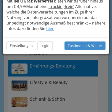
Mit
INFOGraz Werbefrei
bieten wir darüber hinaus
Beautysalons Graz und
um € 4,99/Monat eine
'trackingfreie'
Alternative,
Umgebung
welche die Datenverarbeitungen im Zuge Ihrer
Nutzung von info-graz.at von vornherein auf das
unbedingt notwendige Ausmaß beschränkt – nähere
Dampfbad & Sauna
Infos dazu finden Sie
hier
Friseure Graz und
Einstellungen
Login
Zustimmen & Weiter
Friseurinnen - perfekte
Frisuren
Ernährungs-Beratung
Lifestyle & Beauty
Schlank & Schön